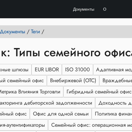
Документы
О
e Документы
/
Теги
/
к: Типы семейного офис
ежные шлюзы
EUR LIBOR
ISO 31000
Адаптивная мо
ый семейный офис
Внебиржевой (OTC)
Враждебные
Метрика Влияния Торговли
Гибридный семейный офис
акторинга дебиторской задолженности
Доходность д
ейный офис
Офис для одной семьи
Политика фина
я-аутентификаторы
Семейный офис: операционная м