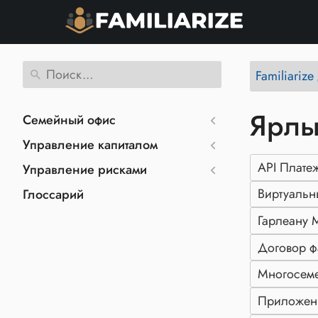
Familiariz
Ярлы
Семейный офис
Управление капиталом
API Плат
Управление рисками
Виртуальн
Глоссарий
Гарлеану 
Договор ф
Многосем
Приложени