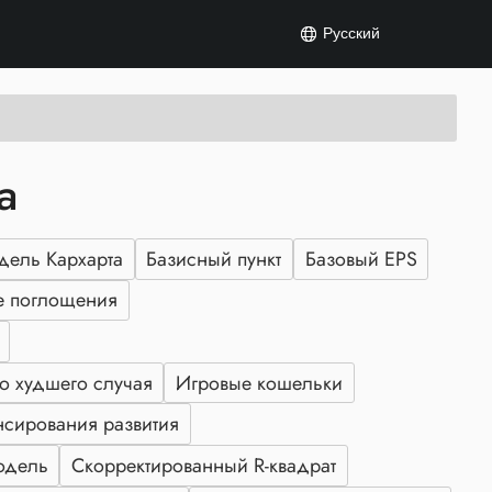
Русский
а
дель Кархарта
Базисный пункт
Базовый EPS
 поглощения
о худшего случая
Игровые кошельки
нсирования развития
одель
Скорректированный R-квадрат