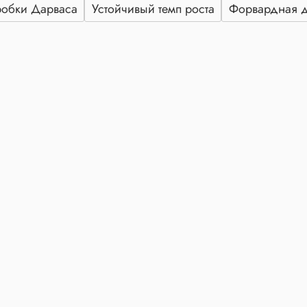
робки Дарваса
Устойчивый темп роста
Форвардная д