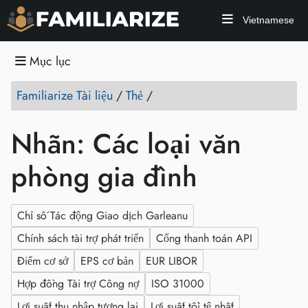
Vietnamese
Mục lục
Familiarize Tài liệu
/
Thẻ
/
Nhãn: Các loại văn
phòng gia đình
Chỉ số Tác động Giao dịch Garleanu
Chính sách tài trợ phát triển
Cổng thanh toán API
Điểm cơ sở
EPS cơ bản
EUR LIBOR
Hợp đồng Tài trợ Công nợ
ISO 31000
Lợi suất thu nhập tương lai
Lợi suất tồi tệ nhất