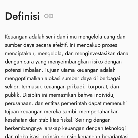
Definisi
Keuangan adalah seni dan ilmu mengelola uang dan
sumber daya secara efektif. Ini mencakup proses
menciptakan, mengelola, dan menginvestasikan dana
dengan cara yang menyeimbangkan risiko dengan
potensi imbalan. Tujuan utama keuangan adalah
mengoptimalkan alokasi sumber daya di berbagai
sektor, termasuk keuangan pribadi, korporat, dan
publik. Disiplin ini memastikan bahwa individu,
perusahaan, dan entitas pemerintah dapat memenuhi
tujuan keuangan mereka sambil mempertahankan
kesehatan dan stabilitas fiskal. Seiring dengan
berkembangnya lanskap keuangan dengan teknologi
dan globalisasi, prinsip-prinsip keuangan beradaptasi