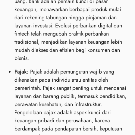
uang. Bank adalah pemain kunci di pasar
keuangan, menawarkan berbagai produk mulai
dari rekening tabungan hingga pinjaman dan
layanan investasi. Evolusi perbankan digital dan
fintech telah mengubah praktik perbankan
tradisional, menjadikan layanan keuangan lebih
mudah diakses dan efisien bagi konsumen dan
bisnis.
Pajak:
Pajak adalah pemungutan wajib yang
dikenakan pada individu atau entitas oleh
pemerintah. Pajak sangat penting untuk mendanai
layanan dan barang publik, termasuk pendidikan,
perawatan kesehatan, dan infrastruktur.
Pengelolaan pajak adalah aspek kunci dari
keuangan pribadi dan perusahaan, karena
berdampak pada pendapatan bersih, keputusan