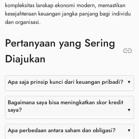
kompleksitas lanskap ekonomi modern, memastikan
kesejahteraan keuangan jangka panjang bagi individu
dan organisasi.
Pertanyaan yang Sering
Diajukan
Apa saja prinsip kunci dari keuangan pribadi?
Bagaimana saya bisa meningkatkan skor kredit
saya?
Apa perbedaan antara saham dan obligasi?