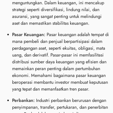
menguntungkan. Dalam keuangan, ini mencakup
strategi seperti diversifikasi, lindung nilai, dan
asuransi, yang sangat penting untuk melindungi
aset dan memastikan stabilitas keuangan.
Pasar Keuangan:
Pasar keuangan adalah tempat di
mana pembeli dan penjual berpartisipasi dalam
perdagangan aset, seperti ekuitas, obligasi, mata
uang, dan derivatif. Pasar-pasar ini memfasilitasi
distribusi sumber daya keuangan yang efisien dan
memainkan peran penting dalam pertumbuhan
ekonomi. Memahami bagaimana pasar keuangan
beroperasi membantu investor membuat keputusan
yang tepat dan memanfaatkan tren pasar.
Perbankan:
Industri perbankan berurusan dengan
penyimpanan, transfer, pertukaran, dan penerbitan