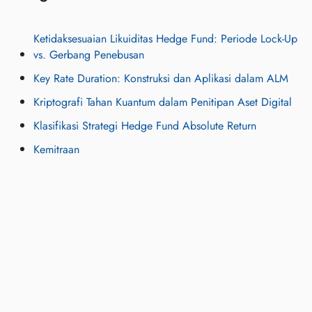
Ketidaksesuaian Likuiditas Hedge Fund: Periode Lock-Up
vs. Gerbang Penebusan
Key Rate Duration: Konstruksi dan Aplikasi dalam ALM
Kriptografi Tahan Kuantum dalam Penitipan Aset Digital
Klasifikasi Strategi Hedge Fund Absolute Return
Kemitraan