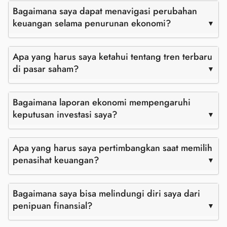
Bagaimana saya dapat menavigasi perubahan
keuangan selama penurunan ekonomi?
Apa yang harus saya ketahui tentang tren terbaru
di pasar saham?
Bagaimana laporan ekonomi mempengaruhi
keputusan investasi saya?
Apa yang harus saya pertimbangkan saat memilih
penasihat keuangan?
Bagaimana saya bisa melindungi diri saya dari
penipuan finansial?