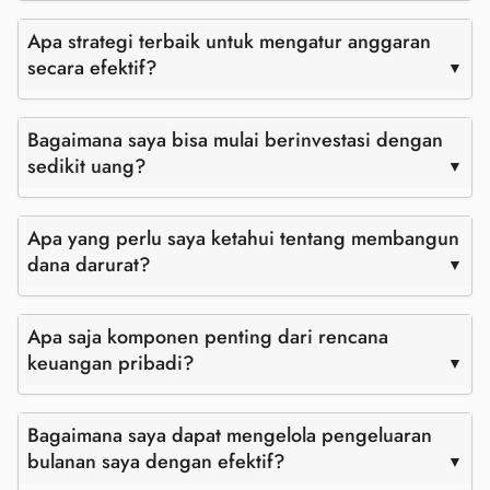
Apa strategi terbaik untuk mengatur anggaran
secara efektif?
Bagaimana saya bisa mulai berinvestasi dengan
sedikit uang?
Apa yang perlu saya ketahui tentang membangun
dana darurat?
Apa saja komponen penting dari rencana
keuangan pribadi?
Bagaimana saya dapat mengelola pengeluaran
bulanan saya dengan efektif?