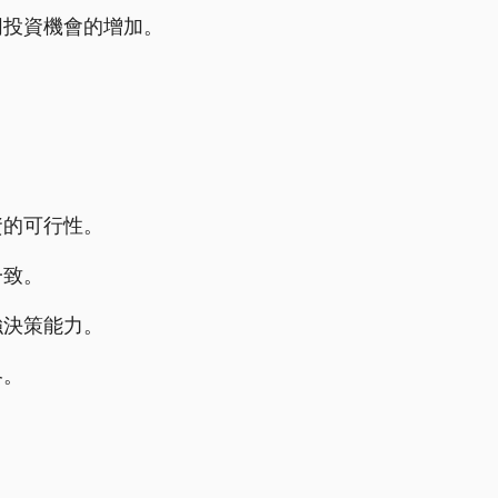
同投資機會的增加。
資的可行性。
一致。
強決策能力。
略。