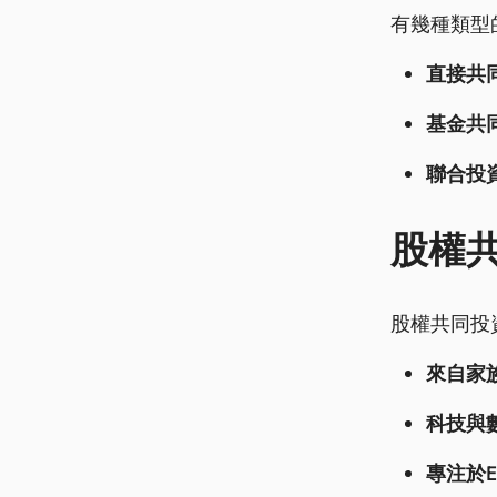
有幾種類型
直接共
基金共
聯合投資
股權
股權共同投
來自家
科技與
專注於E