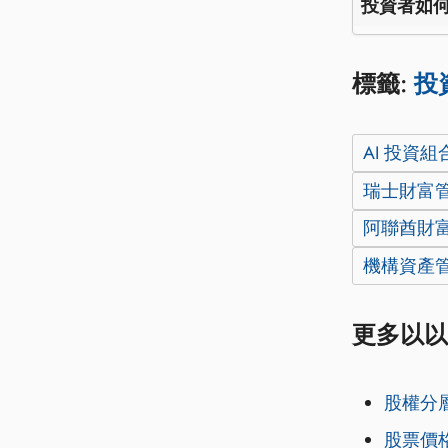
投資者如
標籤:
投
AI 投資
瑞士財富
阿聯酋財
機構資產
更多以以
股權分
股票價