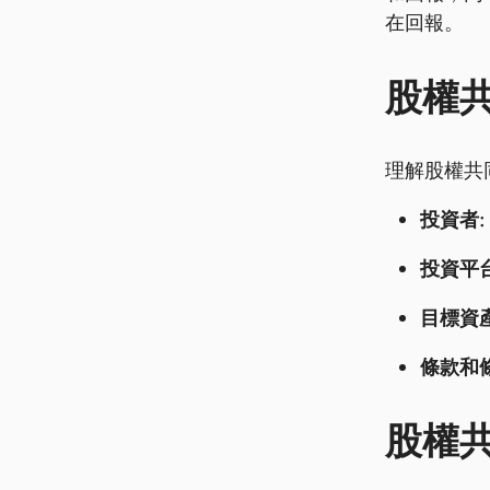
在回報。
股權
理解股權共
投資者:
投資平台
目標資產
條款和條
股權