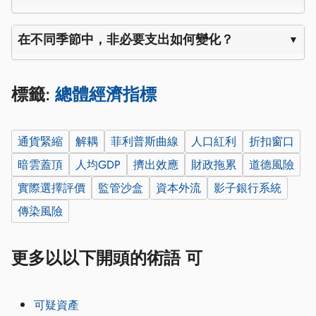
在不同季節中，非必要支出如何變化？
標籤:
總體經濟指標
通貨緊縮
解耦
菲利普斯曲線
人口紅利
折扣窗口
暗雲蓋頂
人均GDP
擠出效應
財政拖累
道德風險
實際選擇評價
監管沙盒
資本外流
影子銀行系統
傳染風險
更多以以下開頭的術語 可
可疑資產