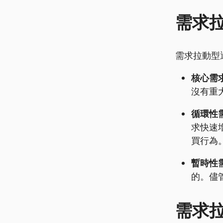
需求
需求拉動型
核心需
沒有重
循環性
求快速
買行為
暫時性
的。儘
需求