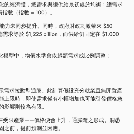
化的經濟體，總需求與總供給最初處於均衡：總需求
的物價指數（指數 = 100）。
生產能力未同步提升。同時，政府財政刺激帶來 $50
求等於 $1,225 billion，而供給仍固定在 $1,000
0B）。在此簡化模型中，物價水準會依超額需求成比例調整：
.5——顯示需求拉動型通膨。此計算假設充分就業且無閒置產
能上限時，即使需求僅有小幅增加也可能引發價格急
的影響則較為有限。
在受限產業——價格便會上升，通膨隨之形成。洞悉
固之前，提前預測並因應。