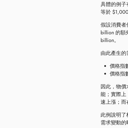
具體的例子
等於 $1,00
假設消費者信
billion
billion。
由此產生的需求
價格指數
價格指數 =
因此，物價水
能；實際上
速上漲；而
此例說明了
需求變動的