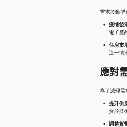
需求拉動型
疫情後
電子產
住房市
這一情
應對
為了減輕需
提升供應
資於技
調整貨