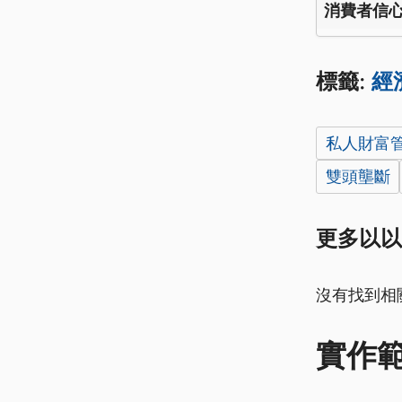
消費者信
標籤:
經
私人財富
雙頭壟斷
更多以以
沒有找到相
實作