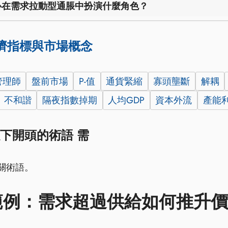
心在需求拉動型通脹中扮演什麼角色？
濟指標與市場概念
管理師
盤前市場
P-值
通貨緊縮
寡頭壟斷
解耦
不和諧
隔夜指數掉期
人均GDP
資本外流
產能
下開頭的術語 需
關術語。
範例：需求超過供給如何推升價