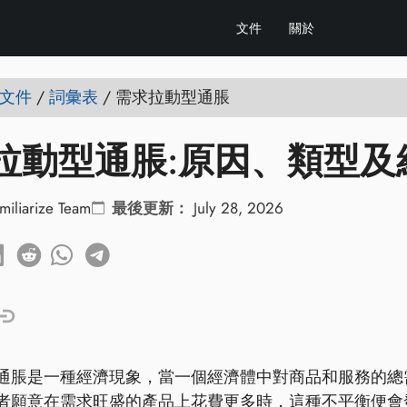
文件
關於
e 文件
/
詞彙表
/
需求拉動型通脹
拉動型通脹:原因、類型及
miliarize Team
最後更新：
July 28, 2026
通脹是一種經濟現象，當一個經濟體中對商品和服務的總
者願意在需求旺盛的產品上花費更多時，這種不平衡便會發