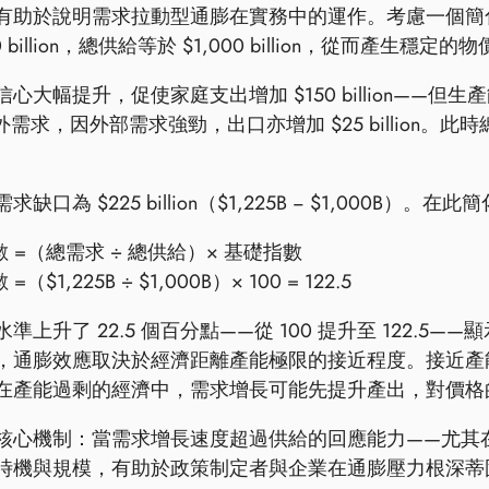
有助於說明需求拉動型通膨在實務中的運作。考慮一個簡
0 billion，總供給等於 $1,000 billion，從而產生穩定
心大幅提升，促使家庭支出增加 $150 billion——但
 的額外需求，因外部需求強勁，出口亦增加 $25 billion。此時總需
缺口為 $225 billion（$1,225B − $1,00
 =（總需求 ÷ 總供給）× 基礎指數
（$1,225B ÷ $1,000B）× 100 = 122.5
準上升了 22.5 個百分點——從 100 提升至 122
，通膨效應取決於經濟距離產能極限的接近程度。接近產
在產能過剩的經濟中，需求增長可能先提升產出，對價格
核心機制：當需求增長速度超過供給的回應能力——尤其
時機與規模，有助於政策制定者與企業在通膨壓力根深蒂