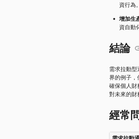
資行為
增加生產
資自動
結論
需求拉動型
界的例子，
確保個人財
對未來的財
經常
需求拉動