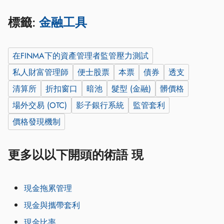
標籤:
金融工具
在FINMA下的資產管理者監管壓力測試
私人財富管理師
便士股票
本票
債券
透支
清算所
折扣窗口
暗池
髮型 (金融)
髒價格
場外交易 (OTC)
影子銀行系統
監管套利
價格發現機制
更多以以下開頭的術語 現
現金拖累管理
現金與攜帶套利
現金比率