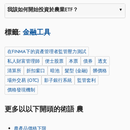
我該如何開始投資於農業ETF？
標籤:
金融工具
在FINMA下的資產管理者監管壓力測試
私人財富管理師
便士股票
本票
債券
透支
清算所
折扣窗口
暗池
髮型 (金融)
髒價格
場外交易 (OTC)
影子銀行系統
監管套利
價格發現機制
更多以以下開頭的術語 農
農產品價格下限