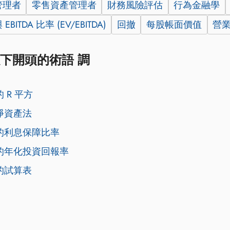
管理者
零售資產管理者
財務風險評估
行為金融學
BITDA 比率 (EV/EBITDA)
回撤
每股帳面價值
營
下開頭的術語 調
 R 平方
淨資產法
的利息保障比率
的年化投資回報率
的試算表