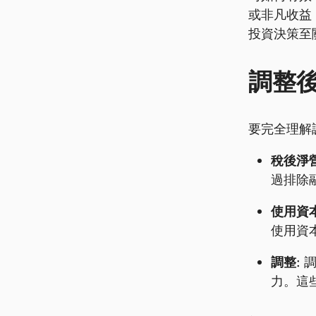
或非凡收益
投資決策至
調整
要完全理解調
稅後淨營
過排除
使用資本
使用資
調整:
調
力。這