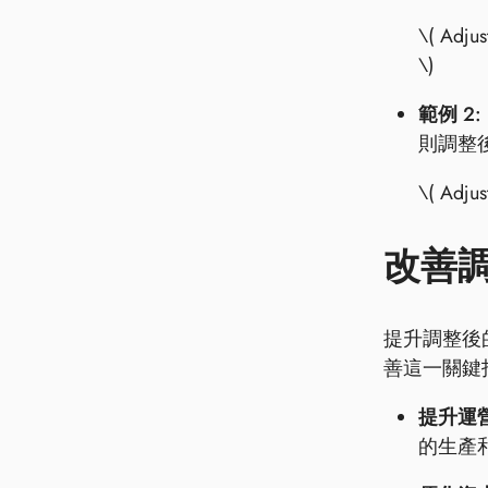
\( Adju
\)
範例 2:
則調整後
\( Adju
改善
提升調整後
善這一關鍵
提升運
的生產