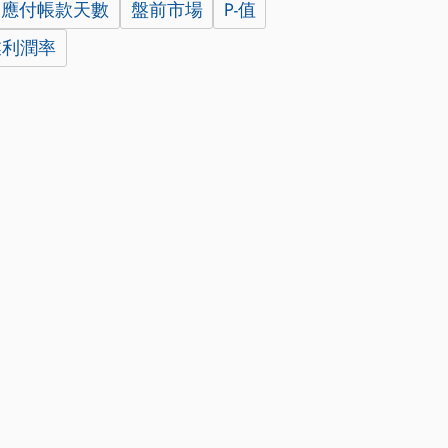
應付帳款天數
盤前市場
P-值
業利潤率