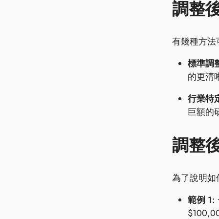
調整
有幾種方法可
標準調整
的更清
行業特定
巨額的
調整
為了說明如何
範例 1:
$100