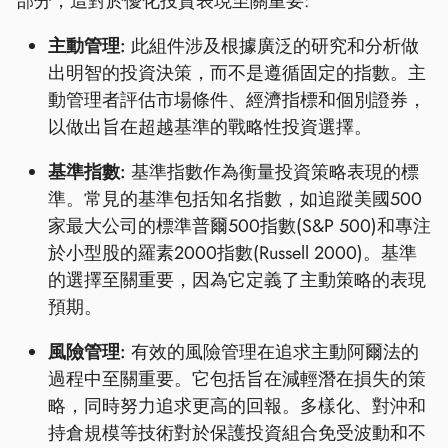
部分，這對於優化投資表現至關重要:
主動管理:
此組件涉及根據廣泛的研究和分析做
出明智的投資決策，而不是遵循固定的指數。主
動管理者評估市場條件、經濟指標和個別證券，
以做出旨在超越基準的戰略性投資選擇。
基準指數:
基準指數作為衡量投資策略表現的標
準。常見的基準包括知名指數，如追蹤美國500
家最大公司的標準普爾500指數(S&P 500)和專注
於小型股的羅素2000指數(Russell 2000)。基準
的選擇至關重要，因為它定義了主動策略的表現
預期。
風險管理:
有效的風險管理在追求主動阿爾法的
過程中至關重要。它包括旨在減輕潛在損失的策
略，同時努力追求更高的回報。多樣化、對沖和
持倉規模等技術對於保護投資組合免受波動和不