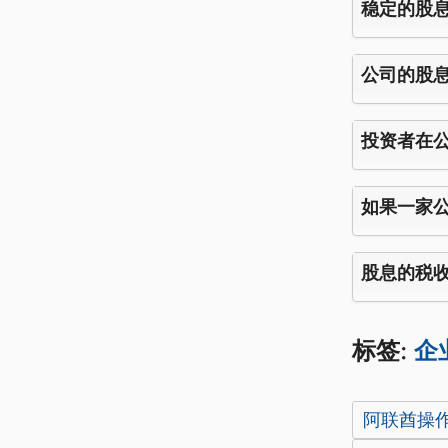
稳定的股
公司的股
投资者在
如果一家
股息的税
标签:
企
阿联酋操