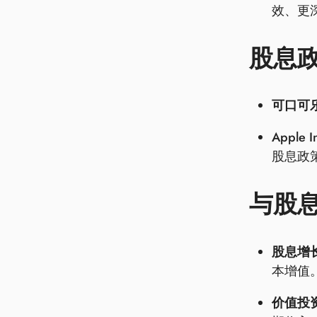
效、更
股息
可口可乐
Apple I
股息政
与股
股息增
本增值
价值投资