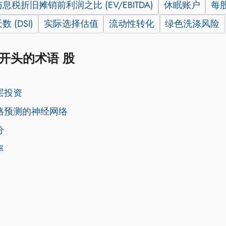
税折旧摊销前利润之比 (EV/EBITDA)
休眠账户
每
 (DSI)
实际选择估值
流动性转化
绿色洗涤风险
.开头的术语 股
层投资
格预测的神经网络
分
率