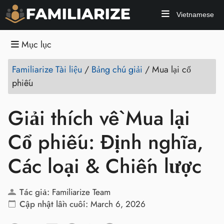
Vietnamese
Mục lục
Familiarize Tài liệu
/
Bảng chú giải
/
Mua lại cổ
phiếu
Giải thích về Mua lại
Cổ phiếu: Định nghĩa,
Các loại & Chiến lược
Tác giả:
Familiarize Team
Cập nhật lần cuối:
March 6, 2026