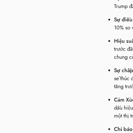
Trump đã
Sự điều
10% so v
Hiệu su
trước đâ
chung củ
Sự chấp 
sẽ thúc 
tăng trư
Cảm Xú
dấu hiệu
một thị 
Chỉ báo 