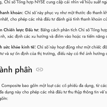
g, Chỉ số Tổng hợp NYSE cung cấp cái nhìn về hiệu suất ngà
Thanh khoản:
Chỉ số này phục vụ như một thước đo thanh k
 nhất, cho phép các nhà đầu tư đánh giá tính thanh khoản củ
ển Chiến lược Đầu tư:
Bằng cách phân tích Chỉ số Tổng hợp 
nh, xác định các xu hướng và điểm vào hoặc ra tiềm năng d
h sức khỏe kinh tế:
Chỉ số này hoạt động như một chiếc đồ
tư và sự ổn định của thị trường, điều này có thể ảnh hưởng 
hành phần
Composite bao gồm một loạt các cổ phiếu đa dạng, từ các 
đa dạng này cho phép các nhà đầu tư thu thập thông tin về s
gồm: