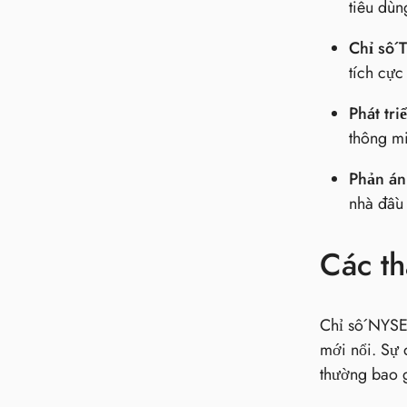
tiêu dùn
Chỉ số 
tích cực
Phát tri
thông mi
Phản án
nhà đầu 
Các t
Chỉ số NYSE 
mới nổi. Sự 
thường bao 