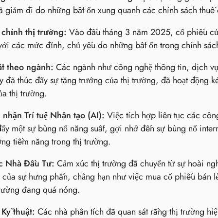
 giảm đi do những bất ổn xung quanh các chính sách thuế q
 chỉnh thị trường:
Vào đầu tháng 3 năm 2025, cổ phiếu của
ới các mức đỉnh, chủ yếu do những bất ổn trong chính sách
ất theo ngành:
Các ngành như công nghệ thông tin, dịch vụ 
y đã thúc đẩy sự tăng trưởng của thị trường, đã hoạt động 
a thị trường.
nhận Trí tuệ Nhân tạo (AI):
Việc tích hợp liên tục các cô
đẩy một sự bùng nổ năng suất, gợi nhớ đến sự bùng nổ int
ởng tiềm năng trong thị trường.
c Nhà Đầu Tư:
Cảm xúc thị trường đã chuyển từ sự hoài ngh
 của sự hưng phấn, chẳng hạn như việc mua cổ phiếu bán lẻ
trường đang quá nóng.
Kỹ thuật:
Các nhà phân tích đã quan sát rằng thị trường hi