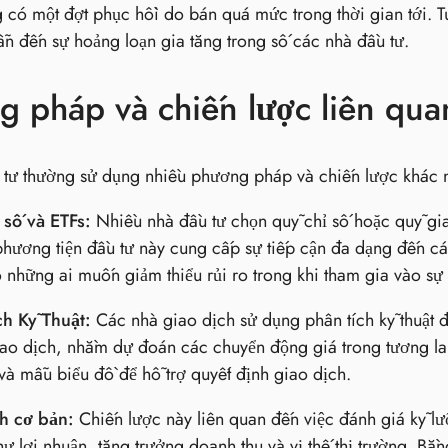
 có một đợt phục hồi do bán quá mức trong thời gian tới. T
ẫn đến sự hoảng loạn gia tăng trong số các nhà đầu tư.
 pháp và chiến lược liên qua
 tư thường sử dụng nhiều phương pháp và chiến lược khác 
 số và ETFs:
Nhiều nhà đầu tư chọn quỹ chỉ số hoặc quỹ gia
ương tiện đầu tư này cung cấp sự tiếp cận đa dạng đến các
 những ai muốn giảm thiểu rủi ro trong khi tham gia vào sự 
ch Kỹ Thuật:
Các nhà giao dịch sử dụng phân tích kỹ thuật đ
ao dịch, nhằm dự đoán các chuyển động giá trong tương la
và mẫu biểu đồ để hỗ trợ quyết định giao dịch.
ch cơ bản:
Chiến lược này liên quan đến việc đánh giá kỹ l
hư lợi nhuận, tăng trưởng doanh thu và vị thế thị trường. B