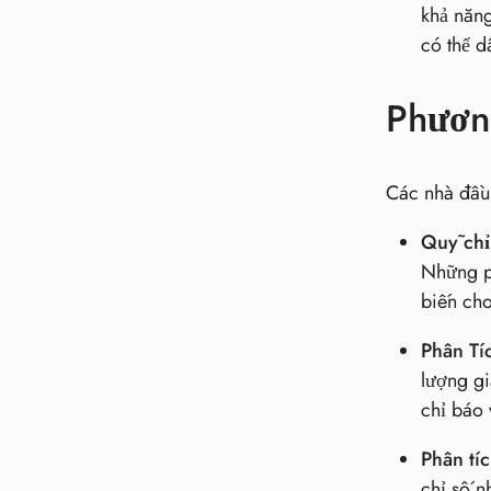
khả năng
có thể d
Phương
Các nhà đầu
Quỹ chỉ
Những ph
biến cho
Phân Tí
lượng gi
chỉ báo 
Phân tí
chỉ số n