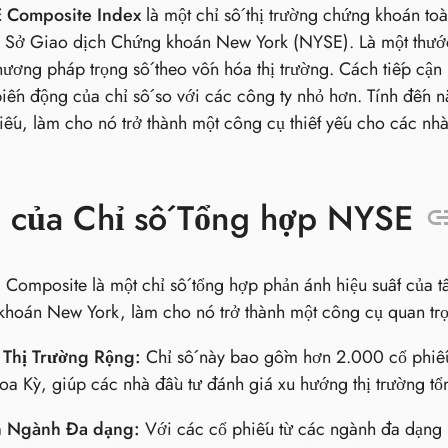
 Composite Index
là một chỉ số thị trường chứng khoán to
n Sở Giao dịch Chứng khoán New York (NYSE). Là một thước
ương pháp trọng số theo vốn hóa thị trường. Cách tiếp cận 
biến động của chỉ số so với các công ty nhỏ hơn. Tính đế
ếu, làm cho nó trở thành một công cụ thiết yếu cho các nh
h của Chỉ số Tổng hợp NYSE
Composite là một chỉ số tổng hợp phản ánh hiệu suất của tấ
hoán New York, làm cho nó trở thành một công cụ quan trọ
 Thị Trường Rộng:
Chỉ số này bao gồm hơn 2.000 cổ phiếu,
a Kỳ, giúp các nhà đầu tư đánh giá xu hướng thị trường tổn
n Ngành Đa dạng:
Với các cổ phiếu từ các ngành đa dạng 