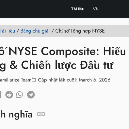
Tài liệu
Về
Tài liệu
/
Bảng chú giải
/
Chỉ số Tổng hợp NYSE
số NYSE Composite: Hiểu 
g & Chiến lược Đầu tư
amiliarize Team
Cập nhật lần cuối:
March 6, 2026
nh nghĩa