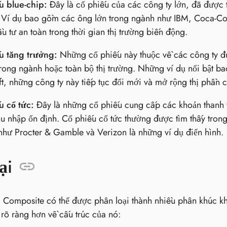
u blue-chip:
Đây là cổ phiếu của các công ty lớn, đã được th
. Ví dụ bao gồm các ông lớn trong ngành như IBM, Coca-Co
u tư an toàn trong thời gian thị trường biến động.
u tăng trưởng:
Những cổ phiếu này thuộc về các công ty được
trong ngành hoặc toàn bộ thị trường. Những ví dụ nổi bật
t, những công ty này tiếp tục đổi mới và mở rộng thị phần 
u cổ tức:
Đây là những cổ phiếu cung cấp các khoản thanh t
u nhập ổn định. Cổ phiếu cổ tức thường được tìm thấy trong 
như Procter & Gamble và Verizon là những ví dụ điển hình.
ại
Composite có thể được phân loại thành nhiều phân khúc kh
 rõ ràng hơn về cấu trúc của nó: