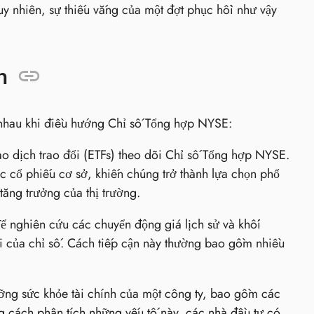
uy nhiên, sự thiếu vắng của một đợt phục hồi như vậy
n
nhau khi điều hướng Chỉ số Tổng hợp NYSE:
o dịch trao đổi (ETFs) theo dõi Chỉ số Tổng hợp NYSE.
 cổ phiếu cơ sở, khiến chúng trở thành lựa chọn phổ
tăng trưởng của thị trường.
ể nghiên cứu các chuyển động giá lịch sử và khối
i của chỉ số. Cách tiếp cận này thường bao gồm nhiều
ưỡng sức khỏe tài chính của một công ty, bao gồm các
ằng cách phân tích những yếu tố này, các nhà đầu tư có