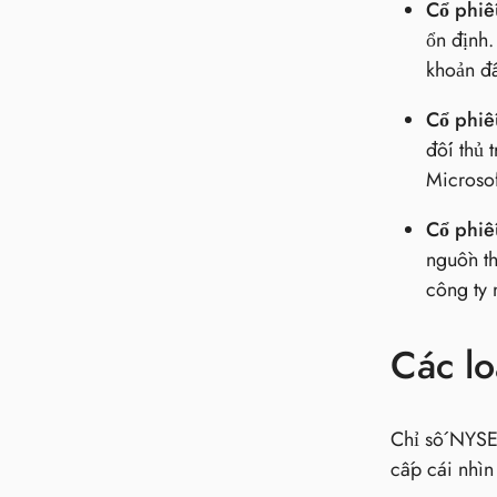
Cổ phiế
ổn định
khoản đầ
Cổ phiế
đối thủ 
Microsof
Cổ phiế
nguồn th
công ty 
Các lo
Chỉ số NYSE 
cấp cái nhìn