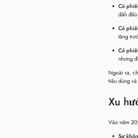
Cổ phiế
dẫn đầu 
Cổ phiế
tăng trư
Cổ phiế
nhưng đi
Ngoài ra, ch
tiêu dùng và
Xu hư
Vào năm 202
Sự khôn