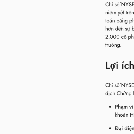
Chỉ số
NYSE
niêm yết trê
toán bằng ph
hơn đến sự 
2.000 cổ phi
trường.
Lợi íc
Chỉ số NYSE 
dịch Chứng k
Phạm vi
khoán Ho
Đại diệ