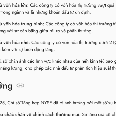
u vốn hóa lớn:
Các công ty có vốn hóa thị trường vượt quá
trong ngành và là những khoản đầu tư ổn định.
u vốn hóa trung bình:
Các công ty có vốn hóa thị trường từ
ởng với sự cân bằng giữa rủi ro và phần thưởng.
u vốn hóa nhỏ:
Các công ty có vốn hóa thị trường dưới 2 tỷ
 kèm với sự biến động tăng.
ỉ số phản ánh các lĩnh vực khác nhau của nền kinh tế, bao
 năng lượng, cho phép các nhà đầu tư phân tích hiệu suất th
ớng
5, Chỉ số Tổng hợp NYSE đã bị ảnh hưởng bởi một số xu 
g chắc chắn về chính sách thương mại:
Sự tăng giá cổ ph