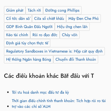
Giảm phát
Tách rời
Đường cong Phillips
Cổ tức dân số
Cửa sổ chiết khấu
Mây Đen Che Phủ
GDP Bình Quân Đầu Người
Hiệu ứng chen lấn
Kéo tài chính
Rủi ro đạo đức
Chảy vốn
Định giá tùy chọn thực tế
Regulatory Sandboxes in Vietnamese is: Hộp cát quy định
Hệ thống Ngân hàng Bóng
Chuyển đổi Thanh khoản
Các điều khoản khác Bắt đầu với T
Tối ưu hoá danh mục đầu tư đa kỳ
Thời gian điều chỉnh tính thanh khoản: Tích hợp rủi ro tài
trợ vào các chỉ số ALM