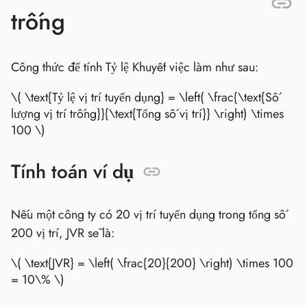
trống
Công thức để tính Tỷ lệ Khuyết việc làm như sau:
\( \text{Tỷ lệ vị trí tuyển dụng} = \left( \frac{\text{Số
lượng vị trí trống}}{\text{Tổng số vị trí}} \right) \times
100 \)
Tính toán ví dụ
Nếu một công ty có 20 vị trí tuyển dụng trong tổng số
200 vị trí, JVR sẽ là:
\( \text{JVR} = \left( \frac{20}{200} \right) \times 100
= 10\% \)