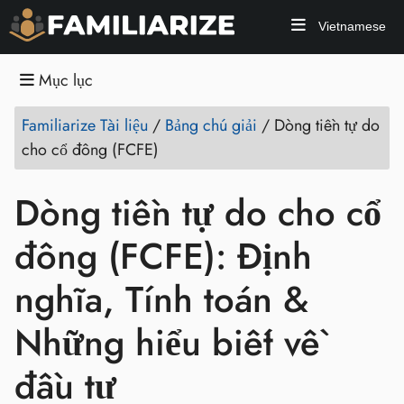
Vietnamese
Mục lục
Familiarize Tài liệu
/
Bảng chú giải
/
Dòng tiền tự do
cho cổ đông (FCFE)
Dòng tiền tự do cho cổ
đông (FCFE): Định
nghĩa, Tính toán &
Những hiểu biết về
đầu tư