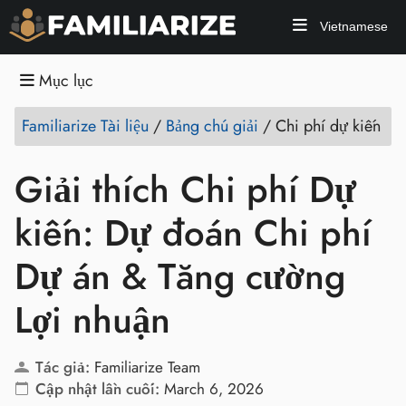
Vietnamese
Mục lục
Familiarize Tài liệu
/
Bảng chú giải
/
Chi phí dự kiến
Giải thích Chi phí Dự
kiến: Dự đoán Chi phí
Dự án & Tăng cường
Lợi nhuận
Tác giả:
Familiarize Team
Cập nhật lần cuối:
March 6, 2026