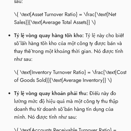
sau:
\( \text{Asset Turnover Ratio} = \frac{\text{Net
Sales}}{\text{Average Total Assets}} \)
Tỷ lệ vòng quay hàng tồn kho:
Tỷ lệ này cho biết
số lần hàng tồn kho của một công ty được bán và
thay thế trong một khoảng thời gian. Nó được tính
như sau:
\( \text{Inventory Turnover Ratio} = \frac{\text{Cost
of Goods Sold}}{\text{Average Inventory}} \)
Tỷ lệ vòng quay khoản phải thu:
Điều này đo
lường mức độ hiệu quả mà một công ty thu thập
doanh thu từ doanh số bán hàng tín dụng của
mình. Nó được tính như sau:
\( \text{Accounts Receivable Turnover Ratio} =