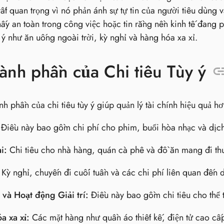
 rất quan trọng vì nó phản ánh sự tự tin của người tiêu dùng
ấy an toàn trong công việc hoặc tin rằng nền kinh tế đang ph
 ý như ăn uống ngoài trời, kỳ nghỉ và hàng hóa xa xỉ.
ành phần của Chi tiêu Tùy ý
nh phần của chi tiêu tùy ý giúp quản lý tài chính hiệu quả h
Điều này bao gồm chi phí cho phim, buổi hòa nhạc và dịch 
i:
Chi tiêu cho nhà hàng, quán cà phê và đồ ăn mang đi th
Kỳ nghỉ, chuyến đi cuối tuần và các chi phí liên quan đến du
 và Hoạt động Giải trí:
Điều này bao gồm chi tiêu cho thể t
a xa xỉ:
Các mặt hàng như quần áo thiết kế, điện tử cao cấp