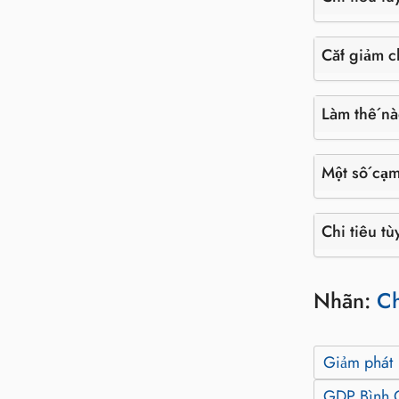
Cắt giảm ch
Làm thế nà
Một số cạm
Chi tiêu t
Nhãn:
Ch
Giảm phát
GDP Bình 