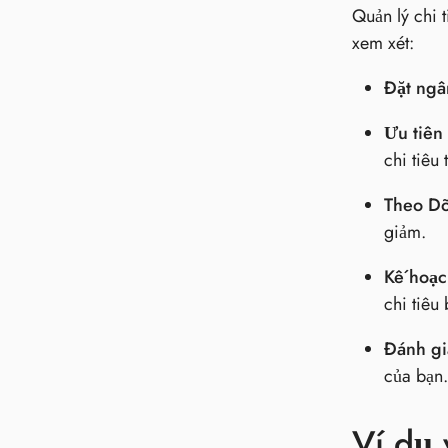
Quản lý chi 
xem xét:
Đặt ngâ
Ưu tiên
chi tiêu
Theo Dõ
giảm.
Kế hoạc
chi tiêu
Đánh gi
của bạn.
Ví dụ 