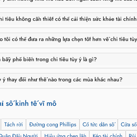
i tiêu không cần thiết có thể cải thiện sức khỏe tài chín
o tôi có thể đưa ra những lựa chọn tốt hơn về chi tiêu tù
 bẫy phổ biến trong chi tiêu tùy ý là gì?
ùy ý thay đổi như thế nào trong các mùa khác nhau?
ỉ số kinh tế vĩ mô
Tách rời
Đường cong Phillips
Cổ tức dân số
Cửa sổ
Quân Đầu Người
Hiệu ứng chen lấn
Kéo tài chính
Rủi