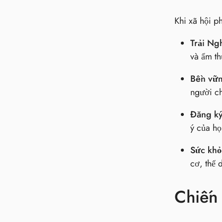
Khi xã hội ph
Trải Ng
và ẩm th
Bền vữ
người ch
Đăng ký
ý của họ
Sức khỏ
cơ, thể 
Chiến 