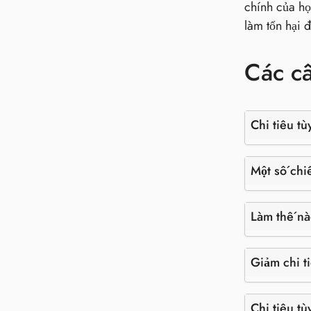
chính của họ
làm tổn hại đ
Các c
Chi tiêu tù
Một số chiế
Làm thế nào
Giảm chi ti
Chi tiêu t