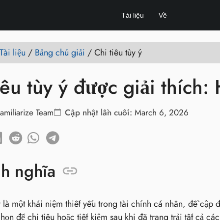
Tài liệu
Về
Tài liệu
/
Bảng chú giải
/
Chi tiêu tùy ý
iêu tùy ý được giải thích
amiliarize Team
Cập nhật lần cuối:
March 6, 2026
nh nghĩa
 ý là một khái niệm thiết yếu trong tài chính cá nhân, đề cậ
họn để chi tiêu hoặc tiết kiệm sau khi đã trang trải tất cả cá