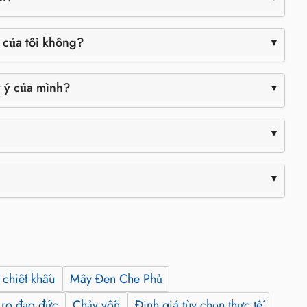
h của tôi không?
y ý của mình?
 chiết khấu
Mây Đen Che Phủ
 ro đạo đức
Chảy vốn
Định giá tùy chọn thực tế