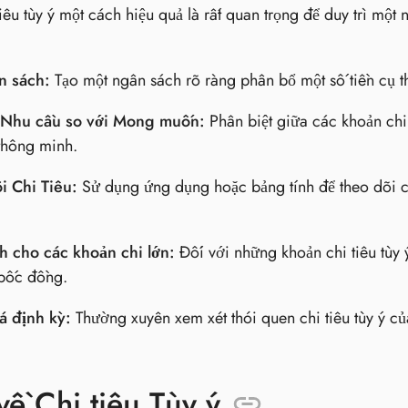
tiêu tùy ý một cách hiệu quả là rất quan trọng để duy trì mộ
n sách:
Tạo một ngân sách rõ ràng phân bổ một số tiền cụ th
 Nhu cầu so với Mong muốn:
Phân biệt giữa các khoản chi 
 thông minh.
i Chi Tiêu:
Sử dụng ứng dụng hoặc bảng tính để theo dõi chi
h cho các khoản chi lớn:
Đối với những khoản chi tiêu tùy ý
 bốc đồng.
á định kỳ:
Thường xuyên xem xét thói quen chi tiêu tùy ý c
về Chi tiêu Tùy ý