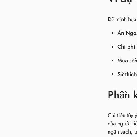
Để minh họa t
Ăn Ngoà
Chi phí 
Mua sắm 
Sở thích
Phần k
Chi tiêu tùy
của người tiê
ngân sách, ư