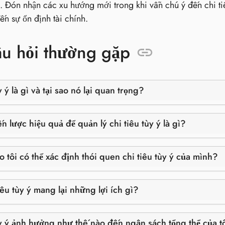
. Đón nhận các xu hướng mới trong khi vẫn chú ý đến chi t
ến sự ổn định tài chính.
âu hỏi thường gặp
y ý là gì và tại sao nó lại quan trọng?
n lược hiệu quả để quản lý chi tiêu tùy ý là gì?
 tôi có thể xác định thói quen chi tiêu tùy ý của mình?
êu tùy ý mang lại những lợi ích gì?
ùy ý ảnh hưởng như thế nào đến ngân sách tổng thể của t