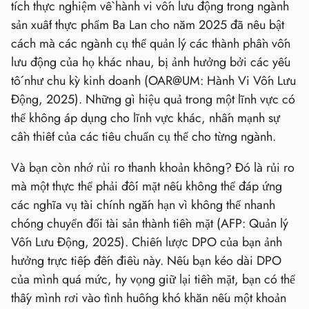
tích thực nghiệm về hành vi vốn lưu động trong ngành
sản xuất thực phẩm Ba Lan cho năm 2025 đã nêu bật
cách mà các ngành cụ thể quản lý các thành phần vốn
lưu động của họ khác nhau, bị ảnh hưởng bởi các yếu
tố như chu kỳ kinh doanh (OAR@UM: Hành Vi Vốn Lưu
Động, 2025). Những gì hiệu quả trong một lĩnh vực có
thể không áp dụng cho lĩnh vực khác, nhấn mạnh sự
cần thiết của các tiêu chuẩn cụ thể cho từng ngành.
Và bạn còn nhớ rủi ro thanh khoản không? Đó là rủi ro
mà một thực thể phải đối mặt nếu không thể đáp ứng
các nghĩa vụ tài chính ngắn hạn vì không thể nhanh
chóng chuyển đổi tài sản thành tiền mặt (AFP: Quản lý
Vốn Lưu Động, 2025). Chiến lược DPO của bạn ảnh
hưởng trực tiếp đến điều này. Nếu bạn kéo dài DPO
của mình quá mức, hy vọng giữ lại tiền mặt, bạn có thể
thấy mình rơi vào tình huống khó khăn nếu một khoản