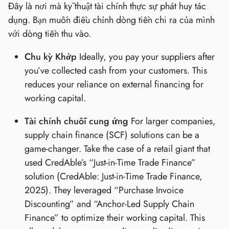
Đây là nơi mà kỹ thuật tài chính thực sự phát huy tác
dụng. Bạn muốn điều chỉnh dòng tiền chi ra của mình
với dòng tiền thu vào.
Chu kỳ Khớp
Ideally, you pay your suppliers after
you’ve collected cash from your customers. This
reduces your reliance on external financing for
working capital.
Tài chính chuỗi cung ứng
For larger companies,
supply chain finance (SCF) solutions can be a
game-changer. Take the case of a retail giant that
used CredAble’s “Just-in-Time Trade Finance”
solution (CredAble: Just-in-Time Trade Finance,
2025). They leveraged “Purchase Invoice
Discounting” and “Anchor-Led Supply Chain
Finance” to optimize their working capital. This