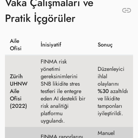
Vaka Çalışmaları ve
Pratik İçgörüler
Aile
İnisiyatif
Sonuç
Ofisi
FINMA risk
yönetimi
Düzenleyici
Zürih
gereksinimlerini
ihlal
UHNW
SNB likidite stres
olaylarını
Aile
testleri ile entegre
%30
azaltıldı
Ofisi
eden AI destekli bir
ve likidite
(2022)
risk analitiği
tamponları
platformu
iyileştirildi.
uygulandı.
Manuel
FINMA raporlarını