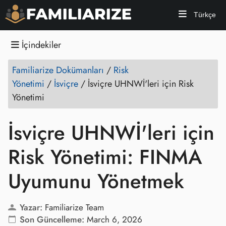
Türkçe
İçindekiler
Familiarize Dokümanları
/
Risk
Yönetimi
/
İsviçre
/
İsviçre UHNWİ'leri için Risk
Yönetimi
İsviçre UHNWİ'leri için
Risk Yönetimi: FINMA
Uyumunu Yönetmek
Yazar:
Familiarize Team
Son Güncelleme:
March 6, 2026