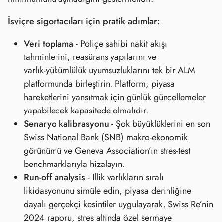
İsviçre sigortacıları için pratik adımlar:
Veri toplama
- Poliçe sahibi nakit akışı
tahminlerini, reasürans yapılarını ve
varlık‑yükümlülük uyumsuzluklarını tek bir ALM
platformunda birleştirin. Platform, piyasa
hareketlerini yansıtmak için günlük güncellemeler
yapabilecek kapasitede olmalıdır.
Senaryo kalibrasyonu
- Şok büyüklüklerini en son
Swiss National Bank (SNB) makro‑ekonomik
görünümü ve Geneva Association’ın stres‑test
benchmarklarıyla hizalayın.
Run‑off analysis
- Illik varlıkların sıralı
likidasyonunu simüle edin, piyasa derinliğine
dayalı gerçekçi kesintiler uygulayarak. Swiss Re’nin
2024 raporu, stres altında özel sermaye