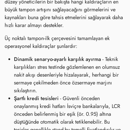
düzey yöneticilerin bir bakışta hangi kaldıraçların en
büyük tampon artışını sağlayacağını görmelerini ve
kaynakları buna göre tahsis etmelerini sağlayarak daha
hızlı karar almayı destekler.
Üç noktalı tampon‑ilk çerçevesini tamamlayan ek
operasyonel kaldıraçlar şunlardır:
Dinamik senaryo‑ayarlı karşılık ayırma
- Teknik
karşılıkları stres testinde gözlemlenen en olumsuz
nakit akışı desenleriyle hizalayarak, herhangi bir
sermaye çekilmeden önce özsermaye marjını
sıkılaştırın.
Şartlı kredi tesisleri
- Güvenli önceden
onaylanmış kredi hatları İsviçre bankalarıyla, LCR
önceden belirlenmiş bir eşik (ör. 0.95) altına
düştüğünde otomatik olarak tetiklenebilir. Bu
tesisler genellikle stand‑by temelli fiyatlandırılır ve