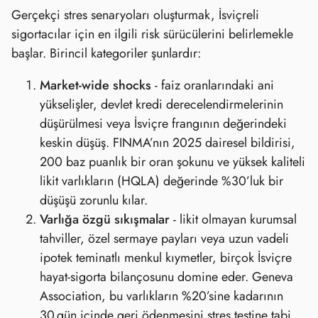
Gerçekçi stres senaryoları oluşturmak, İsviçreli
sigortacılar için en ilgili risk sürücülerini belirlemekle
başlar. Birincil kategoriler şunlardır:
Market‑wide shocks
- faiz oranlarındaki ani
yükselişler, devlet kredi derecelendirmelerinin
düşürülmesi veya İsviçre frangının değerindeki
keskin düşüş. FINMA’nın 2025 dairesel bildirisi,
200 baz puanlık bir oran şokunu ve yüksek kaliteli
likit varlıkların (HQLA) değerinde %30’luk bir
düşüşü zorunlu kılar.
Varlığa özgü sıkışmalar
- likit olmayan kurumsal
tahviller, özel sermaye payları veya uzun vadeli
ipotek teminatlı menkul kıymetler, birçok İsviçre
hayat‑sigorta bilançosunu domine eder. Geneva
Association, bu varlıkların %20’sine kadarının
30 gün içinde geri ödenmesini stres testine tabi