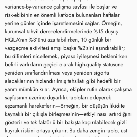
variance‑by‑variance çalışma sayfası ile başlar ve
risk‑ekibinin en önemli katkıda bulunanları haftalar
yerine günler içinde işaretlemesini sağlar. Örneğin,
kurumsal tahvil derecelendirmelerinde %15 düşüş
HQLA’nın %3’ünü azaltabilirken, 10 günlük bir
vazgeçme aktivitesi artışı başka %2’sini aşındırabilir;
bu dilimleri nicellemek, piyasa iyileşmesi beklenirken
belirli varlıkların geçici olarak high‑quality statüsüne
yeniden sınıflandırılması veya yeniden sigorta
alacaklarının hızlandırılmış tahsilatı gibi hedefli bir
yanıtı mümkün kılar. Ayrıca, ekipler rutin olarak çalışma
sayfasının üzerine duyarlılık tabloları ekleyerek
eşzamanlı hareketlerin—örneğin, bir düşüşün likidite
kaynaklı bir çıkışla birleşmesinin—etkiyi nasıl artırdığını
gösterir ve tek faktörlü bir bakışta kaçırılabilecek gizli
kuyruk riskini ortaya çıkarır. Bu daha zengin tablo, üst