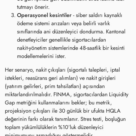
tutmayı önerir.
Operasyonel kesintiler
- siber saldırı kaynaklı
ödeme sistemi arızaları veya belirli varlık
sınıflarında ani düzenleyici dondurma. Kantonal
denetleyiciler genellikle sigortacılardan
nakit‑yönetim sistemlerinde 48‑saatlik bir kesinti
modellemelerini ister.
Her senaryo, nakit çıkışları (sigortalı talepleri, iptal
istekleri, reasürans geri alımları) ve nakit girişleri
(yatırım gelirleri, prim tahsilatları) açısından
miktarlandırılmalıdır. FINMA, sigortacılardan Liquidity
Gap metriğini kullanmalarını bekler; bu metrik,
projeksiyon çıkışları ile 30 günlük bir ufukta HQLA
değerinin farkı olarak tanımlanır. Stres testi, boşluğun
toplam yükümlülüklerin %10’luk düzenleyici
minimumunu aşmadığını göstermelidir.