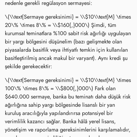
nedenle gerekli regülasyon sermayesi:
\(\\text{Sermaye gereksinimi} = \\$10\\text{M} \times
20\% \times 8\% = \\$160{,}000\)
Şimdi, tüm
kurumsal teminatlara %100 sabit risk ağırlığı uygulayan
bir yargı bölgesini düşünelim (bazı gelişmekte olan
piyasalarda basitlik veya ihtiyatlı temkin için kullanılan
basitleştirilmiş ancak makul bir varyant). Aynı kredi şu
şekilde gerekecektir:
\(\\text{Sermaye gereksinimi} = \\$10\\text{M} \times
100\% \times 8\% = \\$800{,}000\)
Fark olan
$640.000 sermaye, banka bu teminatı daha düşük risk
ağırlığına sahip yargı bölgesinde lisanslı bir yan
kuruluş aracılığıyla yapılandırırsa potansiyel bir
verimlilik kazancı sağlar. Banka hâlâ yerel lisans,
yönetişim ve raporlama gereksinimlerini karşılamalıdır,