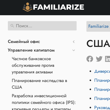
Familiariz
СШ
Семейный офис
Управление капиталом
Частное банковское
обслуживание против
Диверс
управления активами
Планир
Планирование наследства в
США
Планир
Разработка инвестиционной
Планир
политики семейного офиса (IPS):
Руково
ключевые разделы и триггеры