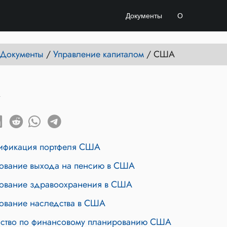
Документы
О
e Документы
/
Управление капиталом
/
США
А
ификация портфеля США
ование выхода на пенсию в США
ование здравоохранения в США
ование наследства в США
дство по финансовому планированию США