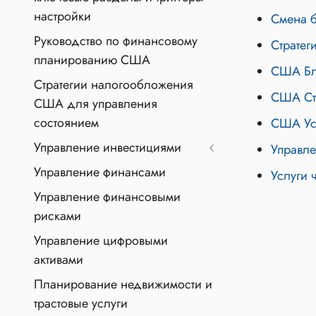
настройки
Смена 
Руководство по финансовому
Страте
планированию США
США Бл
Стратегии налогообложения
США Ст
США для управления
состоянием
США Ус
Управление инвестициями
Управл
Управление финансами
Услуги 
Управление финансовыми
рисками
Управление цифровыми
активами
Планирование недвижимости и
трастовые услуги