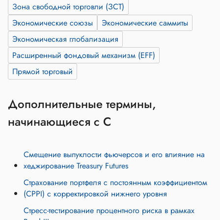
Зона свободной торговли (ЗСТ)
Экономические союзы
Экономические саммиты
Экономическая глобализация
Расширенный фондовый механизм (EFF)
Прямой торговый
Дополнительные термины,
начинающиеся с С
Смещение выпуклости фьючерсов и его влияние на
хеджирование Treasury Futures
Страхование портфеля с постоянным коэффициентом
(CPPI) с корректировкой нижнего уровня
Стресс‑тестирование процентного риска в рамках