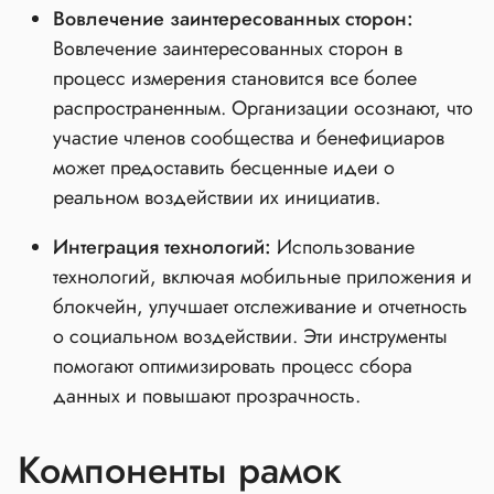
Вовлечение заинтересованных сторон:
Вовлечение заинтересованных сторон в
процесс измерения становится все более
распространенным. Организации осознают, что
участие членов сообщества и бенефициаров
может предоставить бесценные идеи о
реальном воздействии их инициатив.
Интеграция технологий:
Использование
технологий, включая мобильные приложения и
блокчейн, улучшает отслеживание и отчетность
о социальном воздействии. Эти инструменты
помогают оптимизировать процесс сбора
данных и повышают прозрачность.
Компоненты рамок