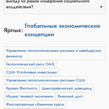
выгоду из рамок измерения социального
воздействия?
Глобальные экономические
Ярлык:
концепции
Управление геополитическими рисками в швейцарских
финансах
Геополитический риск ОАЭ
США Устойчивые инвестиции
Управление геополитическими рисками США
Кривая Филлипса
Демографический дивиденд
Индекс теневой экономики
Внешний долг
Фиксированные обменные курсы