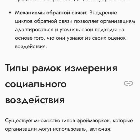
Механизмы обратной связи:
Внедрение
циклов обратной связи позволяет организациям
адаптироваться и уточнять свои подходы на
основе того, что они узнают из своих оценок
воздействия.
Типы рамок измерения
социального
воздействия
Существует множество типов фреймворков, которые
организации могут использовать, включая: