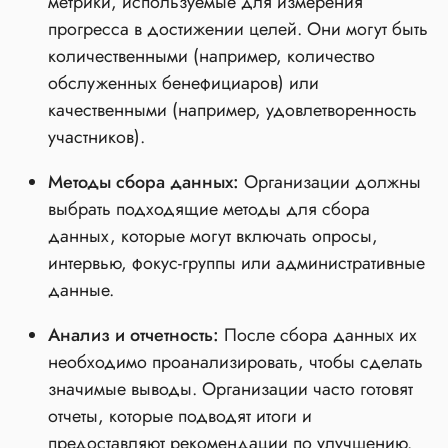
метрики, используемые для измерения
прогресса в достижении целей. Они могут быть
количественными (например, количество
обслуженных бенефициаров) или
качественными (например, удовлетворенность
участников).
Методы сбора данных:
Организации должны
выбрать подходящие методы для сбора
данных, которые могут включать опросы,
интервью, фокус-группы или административные
данные.
Анализ и отчетность:
После сбора данных их
необходимо проанализировать, чтобы сделать
значимые выводы. Организации часто готовят
отчеты, которые подводят итоги и
предоставляют рекомендации по улучшению.