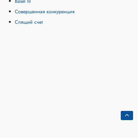
Basel III
Совершенная конкуренция
Спящий счет