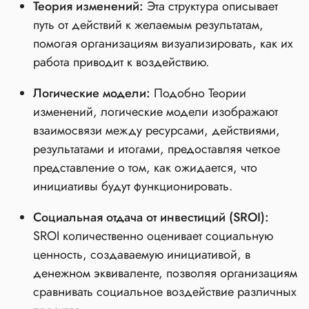
Теория изменений:
Эта структура описывает
путь от действий к желаемым результатам,
помогая организациям визуализировать, как их
работа приводит к воздействию.
Логические модели:
Подобно Теории
изменений, логические модели изображают
взаимосвязи между ресурсами, действиями,
результатами и итогами, предоставляя четкое
представление о том, как ожидается, что
инициативы будут функционировать.
Социальная отдача от инвестиций (SROI):
SROI количественно оценивает социальную
ценность, создаваемую инициативой, в
денежном эквиваленте, позволяя организациям
сравнивать социальное воздействие различных