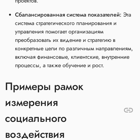
проектов.
Сбалансированная система показателей:
Эта
система стратегического планирования и
управления помогает организациям
преобразовать их видение и стратегию в
конкретные цели по различным направлениям,
включая финансовые, клиентские, внутренние
процессы, а также обучение и рост.
Примеры рамок
измерения
социального
воздействия