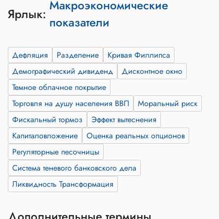
Макроэкономические
Ярлык:
показатели
Дефляция
Разделение
Кривая Филлипса
Демографический дивиденд
Дисконтное окно
Темное облачное покрытие
Торговля на душу населения ВВП
Моральный риск
Фискальный тормоз
Эффект вытеснения
Капиталовложение
Оценка реальных опционов
Регуляторные песочницы
Система теневого банковского дела
Ликвидность Трансформация
Дополнительные термины,