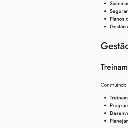
Sistema
Segura
Planos 
Gestão 
Gestã
Treinam
Construindo 
Treinam
Program
Desenvo
Planeja