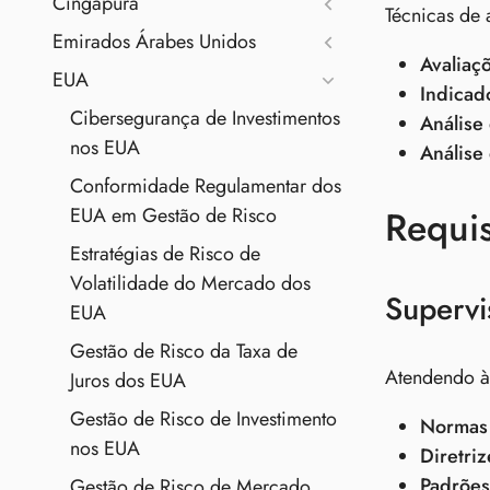
Cingapura
Técnicas de a
Emirados Árabes Unidos
Avaliaç
EUA
Indicad
Cibersegurança de Investimentos
Análise
nos EUA
Análise
Conformidade Regulamentar dos
Requis
EUA em Gestão de Risco
Estratégias de Risco de
Volatilidade do Mercado dos
Supervi
EUA
Gestão de Risco da Taxa de
Atendendo às
Juros dos EUA
Gestão de Risco de Investimento
Normas d
nos EUA
Diretri
Padrões
Gestão de Risco de Mercado