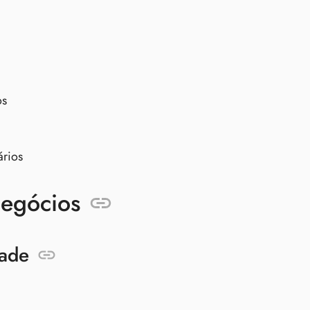
os
ários
Negócios
dade