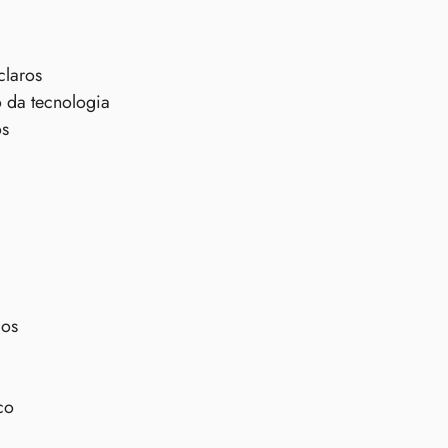
claros
 da tecnologia
os
dos
co