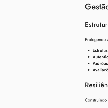
Gestão
Estrutu
Protegendo a
Estrutu
Autentic
Padrões
Avaliaç
Resiliên
Construindo 