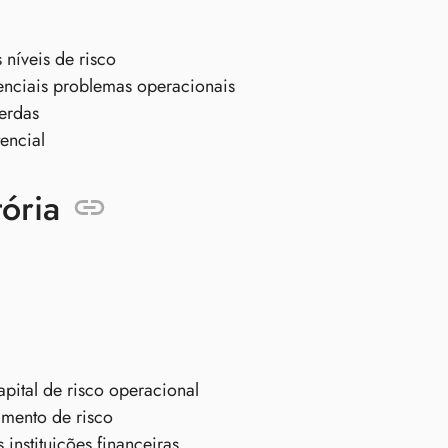
 níveis de risco
enciais problemas operacionais
erdas
encial
ória
ital de risco operacional
amento de risco
instituições financeiras