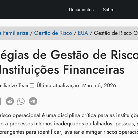
Documentos
Sobre
 Familiarize
/
Gestão de Risco
/
EUA
/
Gestão de Risco O
tégias de Gestão de Ris
Instituições Financeiras
miliarize Team
Última atualização:
March 6, 2026
risco operacional é uma disciplina crítica para as institui
o a processos internos inadequados ou falhados, pessoas, s
abrangentes para identificar, avaliar e mitigar riscos ope