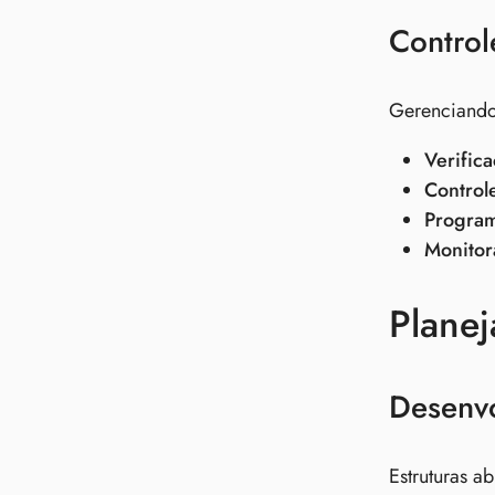
Control
Gerenciando 
Verific
Control
Program
Monito
Plane
Desenvo
Estruturas a