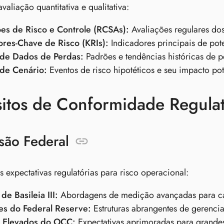
valiação quantitativa e qualitativa:
ões de Risco e Controle (RCSAs):
Avaliações regulares dos
ores-Chave de Risco (KRIs):
Indicadores principais de pot
 de Dados de Perdas:
Padrões e tendências históricas de p
 de Cenário:
Eventos de risco hipotéticos e seu impacto pot
itos de Conformidade Regulat
são Federal
 expectativas regulatórias para risco operacional:
e Basileia III:
Abordagens de medição avançadas para cap
zes do Federal Reserve:
Estruturas abrangentes de gerenci
 Elevados do OCC:
Expectativas aprimoradas para grandes 