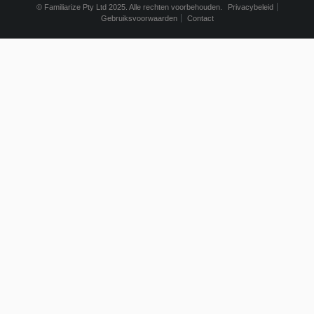
© Familiarize Pty Ltd 2025. Alle rechten voorbehouden.
Privacybeleid
Gebruiksvoorwaarden
Contact