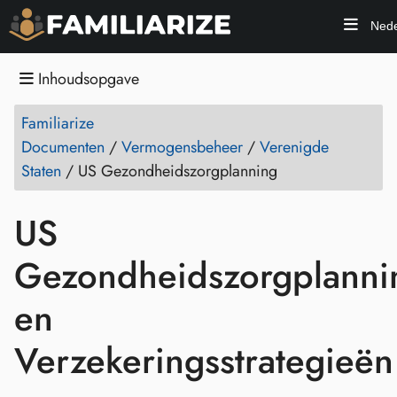
Nede
Inhoudsopgave
Familiarize
Documenten
/
Vermogensbeheer
/
Verenigde
Staten
/
US Gezondheidszorgplanning
US
Gezondheidszorgplanni
en
Verzekeringsstrategieën