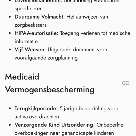
Levenstestamenten:
Behandeling voorkeuren
specificeren
Duurzame Volmacht:
Het aanwijzen van
zorgbeslissers
HIPAA-autorisatie:
Toegang verlenen tot medische
informatie
Vijf Wensen:
Uitgebreid document voor
voorafgaande zorgplanning
Medicaid
Vermogensbescherming
Terugkijkperiode:
5-jarige beoordeling voor
activa-overdrachten
Verzorgende Kind Uitzondering:
Onbeperkte
overboekingen naar gehandicapte kinderen