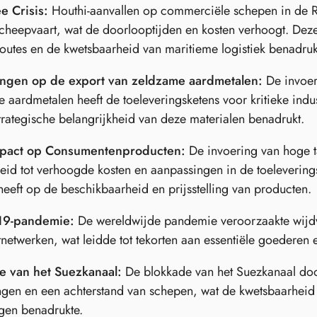
e Crisis:
Houthi-aanvallen op commerciële schepen in de R
cheepvaart, wat de doorlooptijden en kosten verhoogt. Deze
outes en de kwetsbaarheid van maritieme logistiek benadruk
ngen op de export van zeldzame aardmetalen:
De invoer
 aardmetalen heeft de toeleveringsketens voor kritieke indu
trategische belangrijkheid van deze materialen benadrukt.
mpact op Consumentenproducten:
De invoering van hoge t
leid tot verhoogde kosten en aanpassingen in de toeleveri
heeft op de beschikbaarheid en prijsstelling van producten.
19-pandemie:
De wereldwijde pandemie veroorzaakte wijdve
tnetwerken, wat leidde tot tekorten aan essentiële goederen 
e van het Suezkanaal:
De blokkade van het Suezkanaal door
ngen en een achterstand van schepen, wat de kwetsbaarheid 
gen benadrukte.