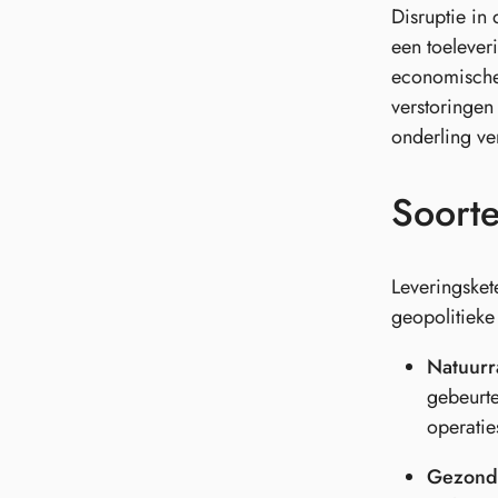
Disruptie in
een toelever
economische 
verstoringen
onderling ve
Soorte
Leveringsket
geopolitieke
Natuurr
gebeurte
operatie
Gezondh