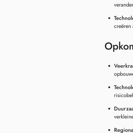
verander
Technol
creëren
Opkom
Veerkrac
opbouwe
Technol
risicobe
Duurza
verklein
Regiona