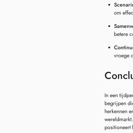
Scenari
om effec
Samenw
betere c
Continu
vroege d
Concl
In een tijdpe
begrijpen di
herkennen en
wereldmarkt.
positioneert