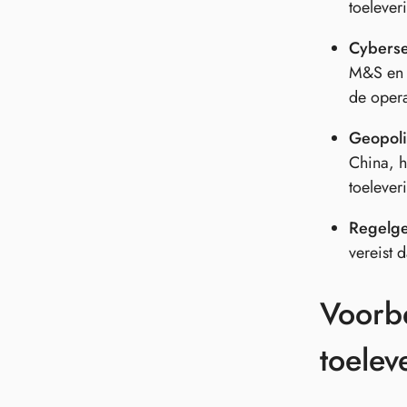
toelever
Cyberse
M&S en 
de opera
Geopoli
China, h
toelever
Regelge
vereist 
Voorbe
toelev