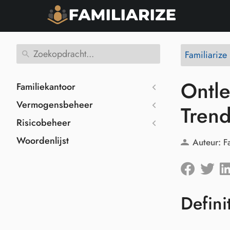
Familiariz
Ontle
Familiekantoor
Vermogensbeheer
Trend
Risicobeheer
Woordenlijst
Auteur:
F
Defini