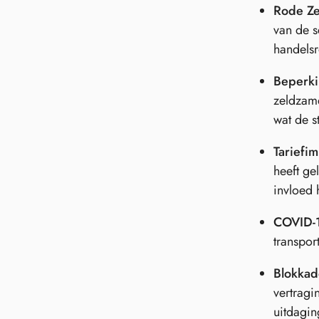
Rode Ze
van de s
handelsr
Beperki
zeldzame
wat de s
Tariefi
heeft ge
invloed 
COVID-
transpor
Blokkad
vertragi
uitdagin