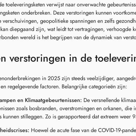
 de toeleveringsketen verwijst naar onverwachte gebeurteni
ingsketen onderbreken. Deze verstoringen kunnen voortkom
verschuivingen, geopolitieke spanningen en zelfs gezondh
 kan diepgaand zijn, wat leidt tot vertragingen, verhoogde ko
rbonden wereld is het begrijpen van de dynamiek van verstor
n verstoringen in de toelever
enonderbrekingen in 2025 zijn steeds veelzijdiger, aangedr
 en regelgevende factoren. Belangrijke categorieën zijn:
ampen en Klimaatgebeurtenissen:
De versnellende klimaat
nissen zoals bosbranden, overstromingen en orkanen, die in
s kunnen stilleggen. Zo is gerapporteerd dat extreem weer 
eidscrises:
Hoewel de acute fase van de COVID-19-pandem