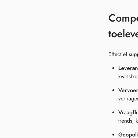
Compo
toelev
Effectief su
Leveran
kwetsbaa
Vervoer
vertrage
Vraagflu
trends, 
Geopoli