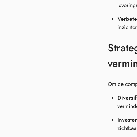
levering
Verbete
inzichte
Strate
vermi
Om de comple
Diversif
verminde
Investe
zichtbaa