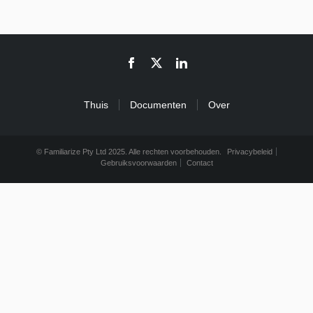
Thuis
Documenten
Over
© Familiarize Pty Ltd 2025. Alle rechten voorbehouden.
Privacybeleid
Gebruiksvoorwaarden
Contact