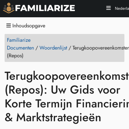
Nederl
Inhoudsopgave
Familiarize
Documenten
/
Woordenlijst
/
Terugkoopovereenkomste
(Repos)
Terugkoopovereenkoms
(Repos): Uw Gids voor
Korte Termijn Financieri
& Marktstrategieën