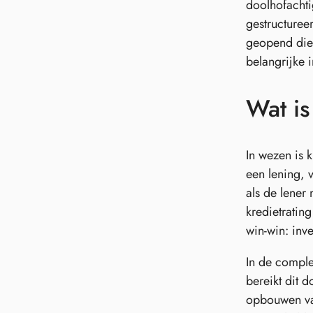
doolhofachti
gestructuree
geopend die 
belangrijke 
Wat is
In wezen is 
een lening, 
als de lener
kredietrating
win-win: inv
In de comple
bereikt dit 
opbouwen van