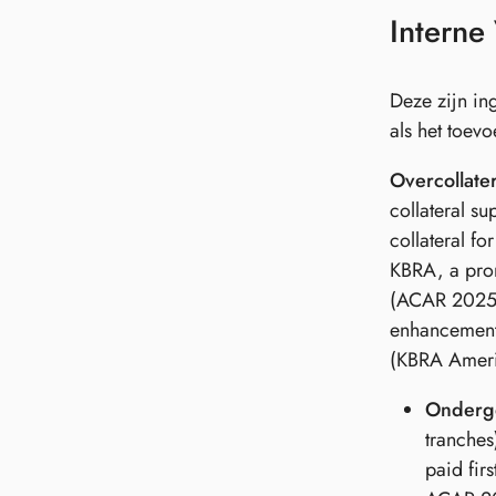
Interne
Deze zijn in
als het toev
Overcollater
collateral su
collateral f
KBRA, a prom
(ACAR 2025-3)
enhancement 
(KBRA America
Onderge
tranches
paid fir