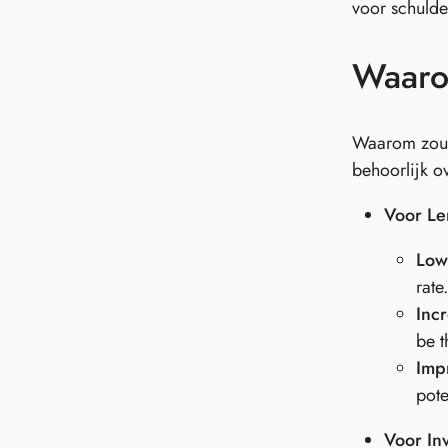
voor schulde
Waaro
Waarom zou 
behoorlijk o
Voor Le
Low
rate
Inc
be t
Impr
pote
Voor In