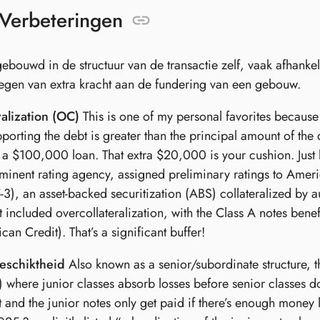
 Verbeteringen
gebouwd in de structuur van de transactie zelf, vaak afhankel
oegen van extra kracht aan de fundering van een gebouw.
alization (OC)
This is one of my personal favorites because it
pporting the debt is greater than the principal amount of the 
or a $100,000 loan. That extra $20,000 is your cushion. Just 
inent rating agency, assigned preliminary ratings to Amer
, an asset-backed securitization (ABS) collateralized by auto
included overcollateralization, with the Class A notes ben
n Credit). That’s a significant buffer!
schiktheid
Also known as a senior/subordinate structure, thi
) where junior classes absorb losses before senior classes do.
st and the junior notes only get paid if there’s enough money l