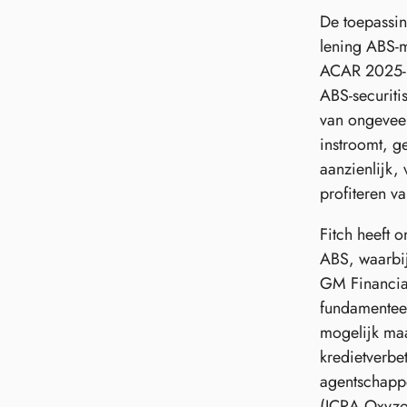
De toepassin
lening ABS-m
ACAR 2025-3,
ABS-securiti
van ongeveer
instroomt, g
aanzienlijk,
profiteren v
Fitch heeft 
ABS, waarbij
GM Financial
fundamenteel
mogelijk maa
kredietverbet
agentschappe
(ICRA Oxyzo 