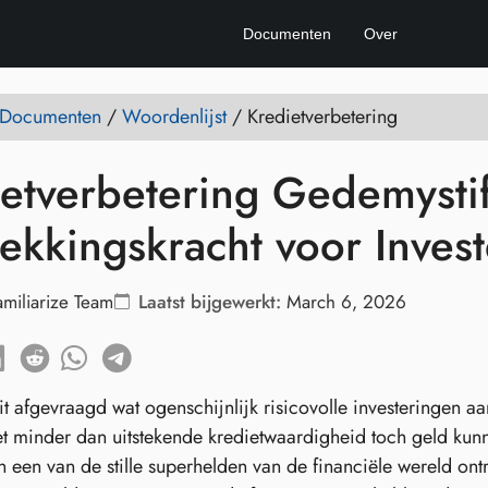
Documenten
Over
e Documenten
/
Woordenlijst
/
Kredietverbetering
etverbetering Gedemystif
ekkingskracht voor Inves
amiliarize Team
Laatst bijgewerkt:
March 6, 2026
it afgevraagd wat ogenschijnlijk risicovolle investeringen a
t minder dan uitstekende kredietwaardigheid toch geld kunn
 een van de stille superhelden van de financiële wereld ontr