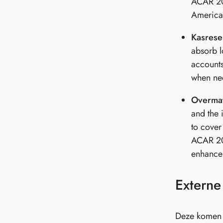
ACAR 202
American
Kasrese
absorb l
accounts
when nee
Overmat
and the 
to cover
ACAR 202
enhancem
Externe
Deze komen v