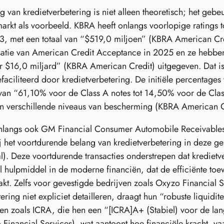
g van kredietverbetering is niet alleen theoretisch; het geb
arkt als voorbeeld. KBRA heeft onlangs voorlopige ratings 
 met een totaal van “$519,0 miljoen” (KBRA American Cred
satie van American Credit Acceptance in 2025 en ze hebben 
 $16,0 miljard” (KBRA American Credit) uitgegeven. Dat is
efaciliteerd door kredietverbetering. De initiële percentag
 van “61,10% voor de Class A notes tot 14,50% voor de Class 
an verschillende niveaus van bescherming (KBRA American C
onlangs ook GM Financial Consumer Automobile Receivables
 het voortdurende belang van kredietverbetering in deze ges
). Deze voortdurende transacties onderstrepen dat kredietv
 hulpmiddel in de moderne financiën, dat de efficiënte toewi
kt. Zelfs voor gevestigde bedrijven zoals Oxyzo Financial 
ering niet expliciet detailleren, draagt hun “robuste liquidi
n zoals ICRA, die hen een “[ICRA]A+ (Stabiel) voor de lan
Financial Services), wat aantoont hoe financiële kracht, vaak