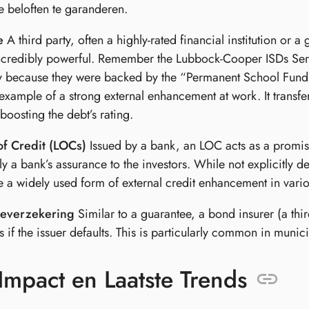
je beloften te garanderen.
e
A third party, often a highly-rated financial institution or 
incredibly powerful. Remember the Lubbock-Cooper ISDs Ser
y because they were backed by the “Permanent School Fund 
 example of a strong external enhancement at work. It transfers
 boosting the debt’s rating.
of Credit (LOCs)
Issued by a bank, an LOC acts as a promise t
lly a bank’s assurance to the investors. While not explicitly 
 a widely used form of external credit enhancement in vario
ieverzekering
Similar to a guarantee, a bond insurer (a thir
 if the issuer defaults. This is particularly common in muni
Impact en Laatste Trends