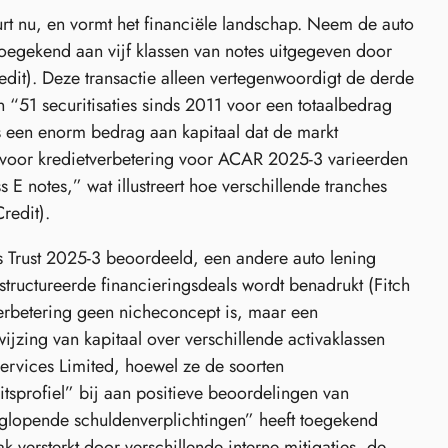
eurt nu, en vormt het financiële landschap. Neem de auto
toegekend aan vijf klassen van notes uitgegeven door
it). Deze transactie alleen vertegenwoordigt de derde
“51 securitisaties sinds 2011 voor een totaalbedrag
 een enorm bedrag aan kapitaal dat de markt
es voor kredietverbetering voor ACAR 2025-3 varieerden
E notes,” wat illustreert hoe verschillende tranches
redit).
 Trust 2025-3 beoordeeld, een andere auto lening
tructureerde financieringsdeals wordt benadrukt (Fitch
erbetering geen nicheconcept is, maar een
jzing van kapitaal over verschillende activaklassen
Services Limited, hoewel ze de soorten
teitsprofiel” bij aan positieve beoordelingen van
glopende schuldenverplichtingen” heeft toegekend
 versterkt door verschillende interne mitigaties, de