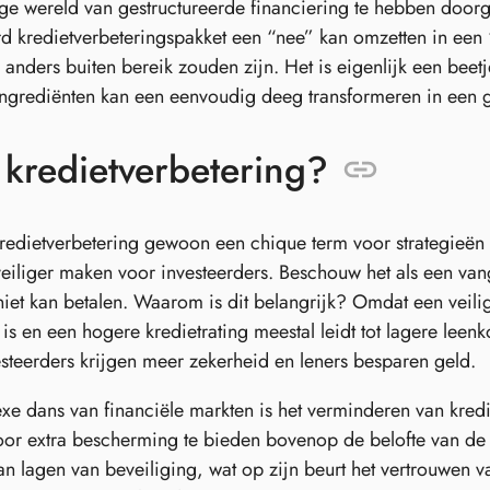
ge wereld van gestructureerde financiering te hebben door
rd kredietverbeteringspakket een “nee” kan omzetten in een
anders buiten bereik zouden zijn. Het is eigenlijk een beet
ingrediënten kan een eenvoudig deeg transformeren in een
 kredietverbetering?
kredietverbetering gewoon een chique term voor strategieën d
veiliger maken voor investeerders. Beschouw het als een va
 niet kan betalen. Waarom is dit belangrijk? Omdat een veil
 is en een hogere kredietrating meestal leidt tot lagere leenk
esteerders krijgen meer zekerheid en leners besparen geld.
xe dans van financiële markten is het verminderen van kredie
door extra bescherming te bieden bovenop de belofte van de
 lagen van beveiliging, wat op zijn beurt het vertrouwen v