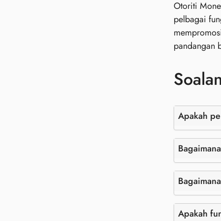
Otoriti Mon
pelbagai fun
mempromosi
pandangan b
Soala
Apakah pe
Bagaiman
Bagaimana
Apakah fu