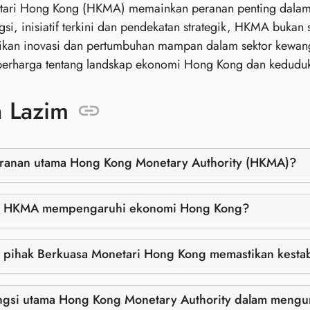
etari Hong Kong (HKMA) memainkan peranan penting dalam
gsi, inisiatif terkini dan pendekatan strategik, HKMA bukan 
kan inovasi dan pertumbuhan mampan dalam sektor kewa
erharga tentang landskap ekonomi Hong Kong dan keduduk
n Lazim
ranan utama Hong Kong Monetary Authority (HKMA)?
a HKMA mempengaruhi ekonomi Hong Kong?
 pihak Berkuasa Monetari Hong Kong memastikan kesta
ngsi utama Hong Kong Monetary Authority dalam meng