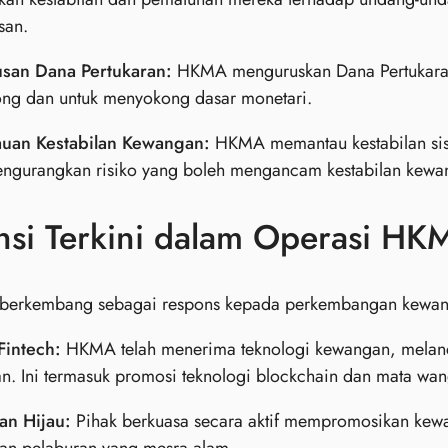
san.
san Dana Pertukaran:
HKMA menguruskan Dana Pertukaran,
ng dan untuk menyokong dasar monetari.
uan Kestabilan Kewangan:
HKMA memantau kestabilan sis
engurangkan risiko yang boleh mengancam kestabilan kewa
nsi Terkini dalam Operasi HK
berkembang sebagai respons kepada perkembangan kewang
Fintech:
HKMA telah menerima teknologi kewangan, melancar
. Ini termasuk promosi teknologi blockchain dan mata wang
n Hijau:
Pihak berkuasa secara aktif mempromosikan kew