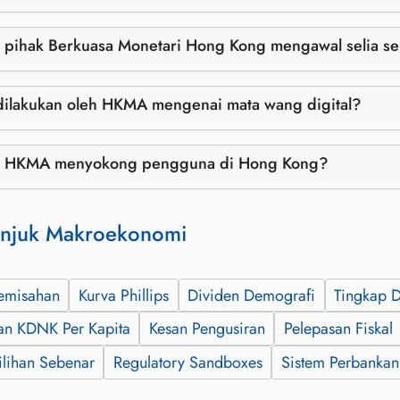
 pihak Berkuasa Monetari Hong Kong mengawal selia s
dilakukan oleh HKMA mengenai mata wang digital?
a HKMA menyokong pengguna di Hong Kong?
unjuk Makroekonomi
emisahan
Kurva Phillips
Dividen Demografi
Tingkap 
an KDNK Per Kapita
Kesan Pengusiran
Pelepasan Fiskal
ilihan Sebenar
Regulatory Sandboxes
Sistem Perbanka