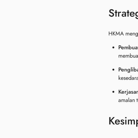
Strat
HKMA menggu
Pembuat
membuat
Penglib
kesedara
Kerjasa
amalan t
Kesim