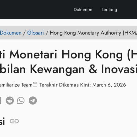
Dokumen
Tentang
e Dokumen
/
Glosari
/
Hong Kong Monetary Authority (HKM
iti Monetari Hong Kong 
bilan Kewangan & Inovas
amiliarize Team
Terakhir Dikemas Kini:
March 6, 2026
si