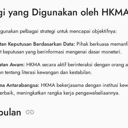
egi yang Digunakan oleh HKM
nakan pelbagai strategi untuk mencapai objektifnya:
an Keputusan Berdasarkan Data:
Pihak berkuasa memanfaa
 keputusan yang berinformasi mengenai dasar monetari.
atan Awam:
HKMA secara aktif berinteraksi dengan orang a
n tentang literasi kewangan dan kestabilan.
ma Antarabangsa:
HKMA bekerjasama dengan institusi kew
erbaik, meningkatkan rangka kerja pengawalseliaannya.
pulan