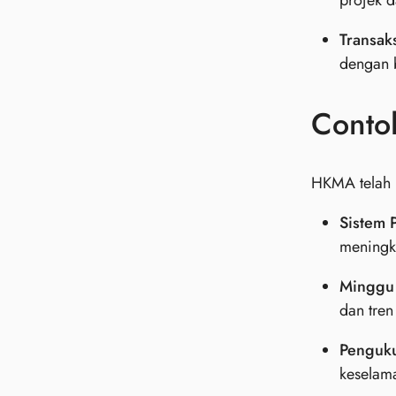
projek 
Transak
dengan b
Contoh
HKMA telah 
Sistem 
meningk
Minggu 
dan tren
Penguku
keselam