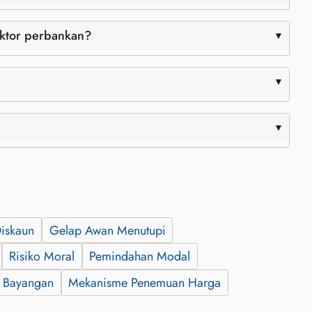
ektor perbankan?
Diskaun
Gelap Awan Menutupi
Risiko Moral
Pemindahan Modal
n Bayangan
Mekanisme Penemuan Harga