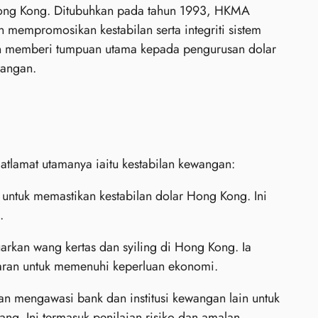
 Hong Kong. Ditubuhkan pada tahun 1993, HKMA
mempromosikan kestabilan serta integriti sistem
n memberi tumpuan utama kepada pengurusan dolar
wangan.
amat utamanya iaitu kestabilan kewangan:
ntuk memastikan kestabilan dolar Hong Kong. Ini
.
an wang kertas dan syiling di Hong Kong. Ia
ran untuk memenuhi keperluan ekonomi.
n mengawasi bank dan institusi kewangan lain untuk
g. Ini termasuk penilaian risiko dan amalan