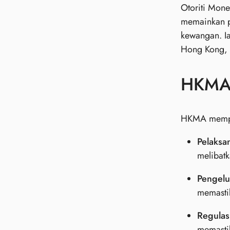
Otoriti Mon
memainkan pe
kewangan. I
Hong Kong, 
HKMA:
HKMA mempun
Pelaksa
melibat
Pengelu
memasti
Regulas
memastik