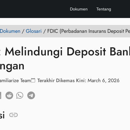
Dokumen
Tentang
e Dokumen
/
Glosari
/
FDIC (Perbadanan Insurans Deposit Pe
 Melindungi Deposit Ban
ngan
amiliarize Team
Terakhir Dikemas Kini:
March 6, 2026
si