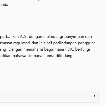
anda.
m perbankan A.S. dengan melindungi penyimpan dan
san regulatori dan inisiatif perlindungan pengguna,
mbang. Dengan memahami bagaimana FDIC berfungsi
tikan bahawa simpanan anda dilindungi,
.