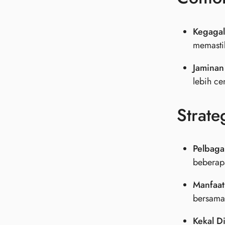
Kegagal
memasti
Jamina
lebih c
Strat
Pelbaga
beberapa
Manfaat
bersama,
Kekal D