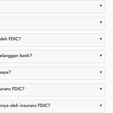
oleh FDIC?
pelanggan bank?
 saya?
surans FDIC?
hnya oleh insurans FDIC?