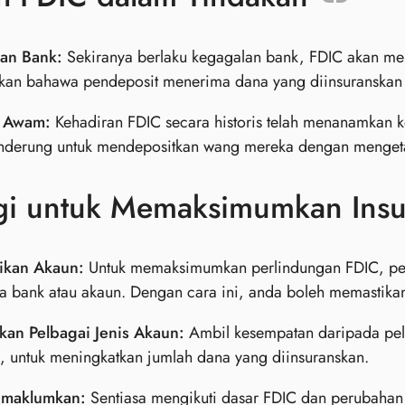
an Bank:
Sekiranya berlaku kegagalan bank, FDIC akan me
kan bahawa pendeposit menerima dana yang diinsuranskan
n Awam:
Kehadiran FDIC secara historis telah menanamkan k
enderung untuk mendepositkan wang mereka dengan mengetah
egi untuk Memaksimumkan Ins
ikan Akaun:
Untuk memaksimumkan perlindungan FDIC, per
 bank atau akaun. Dengan cara ini, anda boleh memastikan
kan Pelbagai Jenis Akaun:
Ambil kesempatan daripada pelb
 untuk meningkatkan jumlah dana yang diinsuranskan.
imaklumkan:
Sentiasa mengikuti dasar FDIC dan perubahan