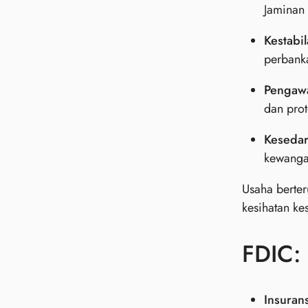
Jaminan 
Kestabi
perbank
Pengawa
dan prot
Keseda
kewanga
Usaha berte
kesihatan ke
FDIC:
Insuran