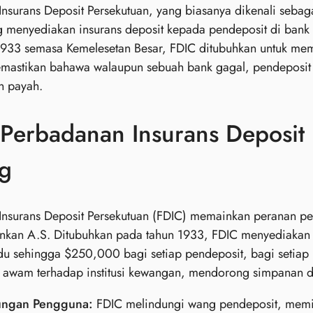
nsurans Deposit Persekutuan, yang biasanya dikenali seba
g menyediakan insurans deposit kepada pendeposit di bank 
1933 semasa Kemelesetan Besar, FDIC ditubuhkan untuk me
mastikan bahawa walaupun sebuah bank gagal, pendeposit 
h payah.
(Perbadanan Insurans Deposit
ng
Insurans Deposit Persekutuan (FDIC) memainkan peranan pe
nkan A.S. Ditubuhkan pada tahun 1933, FDIC menyediakan i
du sehingga $250,000 bagi setiap pendeposit, bagi setiap 
 awam terhadap institusi kewangan, mendorong simpanan d
ungan Pengguna:
FDIC melindungi wang pendeposit, memin