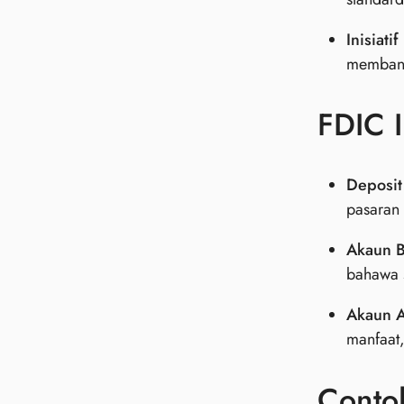
Inisiat
membant
FDIC 
Deposit
pasaran 
Akaun 
bahawa 
Akaun 
manfaat
Conto