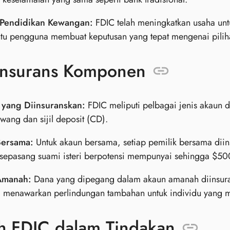
if Pendidikan Kewangan:
FDIC telah meningkatkan usaha unt
u pengguna membuat keputusan yang tepat mengenai pilih
Insurans Komponen
 yang Diinsuranskan:
FDIC meliputi pelbagai jenis akaun 
wang dan sijil deposit (CD).
Bersama:
Untuk akaun bersama, setiap pemilik bersama di
sepasang suami isteri berpotensi mempunyai sehingga $50
Amanah:
Dana yang dipegang dalam akaun amanah diinsura
, menawarkan perlindungan tambahan untuk individu yang m
h FDIC dalam Tindakan