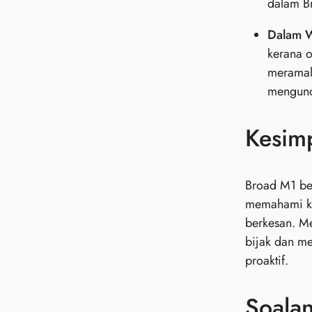
dalam B
Dalam W
kerana 
meramal
mengunc
Kesim
Broad M1 ber
memahami ko
berkesan. M
bijak dan m
proaktif.
Soala