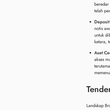
beredar 
telah p
Deposit
notis aw
untuk d
ketara,
Aset Cec
akses m
terutama
memenuhi
Tende
Landskap Bro