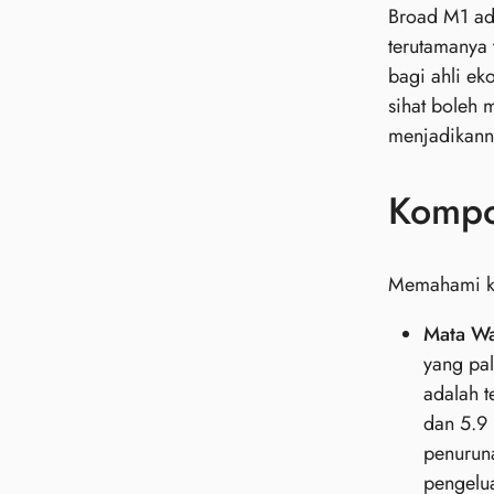
Broad M1 ada
terutamanya 
bagi ahli ek
sihat boleh 
menjadikann
Kompo
Memahami ko
Mata Wa
yang pal
adalah t
dan 5.9 
penurun
pengelua