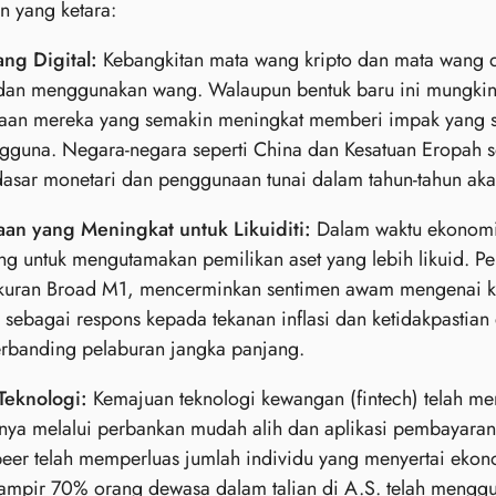
n yang ketara:
ng Digital:
Kebangkitan mata wang kripto dan mata wang d
 dan menggunakan wang. Walaupun bentuk baru ini mungkin 
aan mereka yang semakin meningkat memberi impak yang sig
ngguna. Negara-negara seperti China dan Kesatuan Eropah 
asar monetari dan penggunaan tunai dalam tahun-tahun aka
aan yang Meningkat untuk Likuiditi:
Dalam waktu ekonomi 
g untuk mengutamakan pemilikan aset yang lebih likuid. Pe
kuran Broad M1, mencerminkan sentimen awam mengenai kes
sebagai respons kepada tekanan inflasi dan ketidakpastian
erbanding pelaburan jangka panjang.
Teknologi:
Kemajuan teknologi kewangan (fintech) telah me
nya melalui perbankan mudah alih dan aplikasi pembayaran
-peer telah memperluas jumlah individu yang menyertai ek
mpir 70% orang dewasa dalam talian di A.S. telah menggun