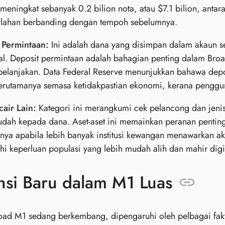
meningkat sebanyak 0.2 bilion nota, atau $7.1 bilion, ant
erlahan berbanding dengan tempoh sebelumnya.
 Permintaan:
Ini adalah dana yang disimpan dalam akaun se
al. Deposit permintaan adalah bahagian penting dalam Broa
ibelanjakan. Data Federal Reserve menunjukkan bahawa dep
 terutamanya semasa ketidakpastian ekonomi, kerana pengg
air Lain:
Kategori ini merangkumi cek pelancong dan jeni
udah kepada dana. Aset-aset ini memainkan peranan pentin
nya apabila lebih banyak institusi kewangan menawarkan ak
 keperluan populasi yang lebih mudah alih dan mahir digit
nsi Baru dalam M1 Luas
ad M1 sedang berkembang, dipengaruhi oleh pelbagai fakto