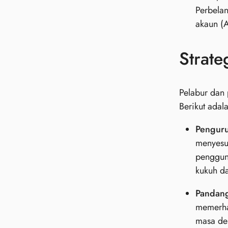
Perbelan
akaun (
Strate
Pelabur dan
Berikut adal
Penguru
menyesu
penggun
kukuh d
Pandang
memerha
masa de