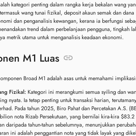
lah kategori penting dalam rangka kerja bekalan wang yang
termasuk wang tunai fizikal, deposit akaun semak dan dana 
onomi dan penganalisis kewangan, kerana ia berfungsi seb
menandakan trend dalam perbelanjaan pengguna, tingkah lak
ya metrik utama untuk menganalisis keadaan ekonomi.
nen M1 Luas
mponen Broad M1 adalah asas untuk memahami implikasiny
ng Fizikal:
Kategori ini merangkumi semua syiling dan wan
ing nyata. Ia tetap penting untuk transaksi harian, terutama
erhad. Pada tahun 2025, Biro Pahat dan Percetakan A.S. (BE
bilion nota Rizab Persekutuan, yang bernilai kira-kira $83.2
an daripada tahun-tahun sebelumnya, menunjukkan perubah
ran ini adalah penggantian nota yang tidak layak yang dike