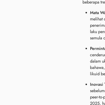
beberapa tre
Mata Wa
melihat
penerim
laku pe
semula d
Permint
cenderun
dalam u
bahawa, 
likuid b
Inovasi 
sebelum
peer-to
2025, ha