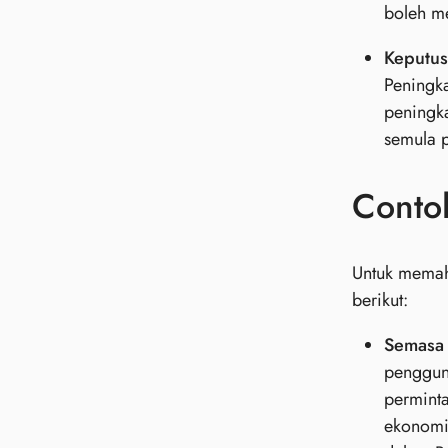
boleh me
Keputus
Peningk
peningk
semula p
Conto
Untuk memah
berikut:
Semasa
penggun
permint
ekonomi