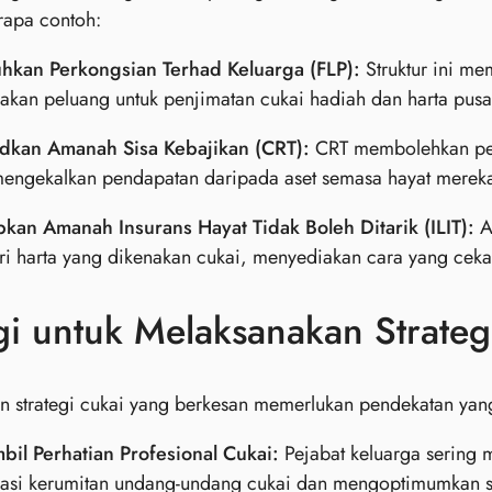
rapa contoh:
kan Perkongsian Terhad Keluarga (FLP):
Struktur ini me
kan peluang untuk penjimatan cukai hadiah dan harta pusa
kan Amanah Sisa Kebajikan (CRT):
CRT membolehkan pej
mengekalkan pendapatan daripada aset semasa hayat merek
kan Amanah Insurans Hayat Tidak Boleh Ditarik (ILIT):
A
ri harta yang dikenakan cukai, menyediakan cara yang cek
gi untuk Melaksanakan Strateg
 strategi cukai yang berkesan memerlukan pendekatan yang 
il Perhatian Profesional Cukai:
Pejabat keluarga sering 
asi kerumitan undang-undang cukai dan mengoptimumkan st