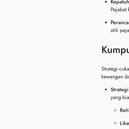
Kepatuh
Pejabat 
Peranca
ahli pe
Kumpul
Strategi cuk
kewangan dan
Strateg
yang bia
Ret
Lik