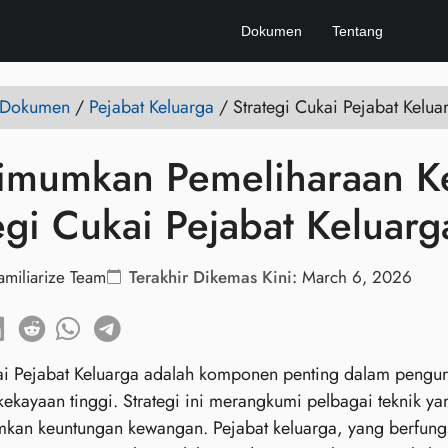
Dokumen
Tentang
e Dokumen
/
Pejabat Keluarga
/
Strategi Cukai Pejabat Kelua
imumkan Pemeliharaan K
egi Cukai Pejabat Keluar
amiliarize Team
Terakhir Dikemas Kini:
March 6, 2026
ai Pejabat Keluarga adalah komponen penting dalam pengur
kayaan tinggi. Strategi ini merangkumi pelbagai teknik ya
an keuntungan kewangan. Pejabat keluarga, yang berfungs