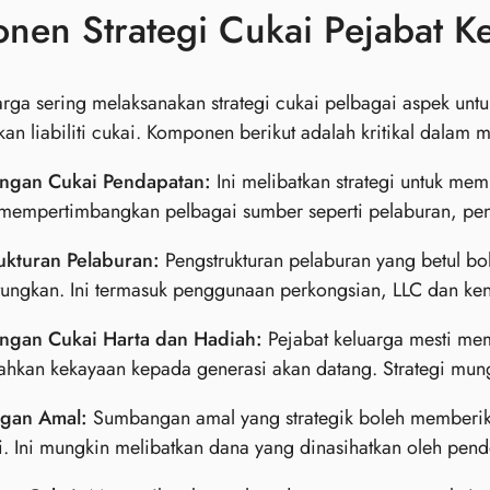
nen Strategi Cukai Pejabat K
arga sering melaksanakan strategi cukai pelbagai aspek u
 liabiliti cukai. Komponen berikut adalah kritikal dalam m
ngan Cukai Pendapatan:
Ini melibatkan strategi untuk m
mempertimbangkan pelbagai sumber seperti pelaburan, pe
ukturan Pelaburan:
Pengstrukturan pelaburan yang betul b
ungkan. Ini termasuk penggunaan perkongsian, LLC dan ken
ngan Cukai Harta dan Hadiah:
Pejabat keluarga mesti mem
hkan kekayaan kepada generasi akan datang. Strategi mun
gan Amal:
Sumbangan amal yang strategik boleh memberik
pi. Ini mungkin melibatkan dana yang dinasihatkan oleh pen