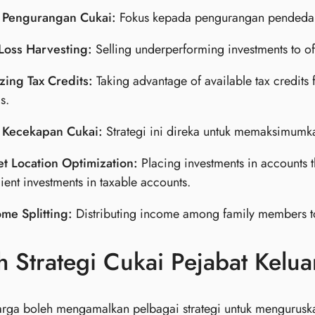
i Pengurangan Cukai:
Fokus kepada pengurangan pendedahan
 Loss Harvesting:
Selling underperforming investments to offs
izing Tax Credits:
Taking advantage of available tax credits 
s.
i Kecekapan Cukai:
Strategi ini direka untuk memaksimumka
et Location Optimization:
Placing investments in accounts t
cient investments in taxable accounts.
me Splitting:
Distributing income among family members to 
 Strategi Cukai Pejabat Kelua
arga boleh mengamalkan pelbagai strategi untuk mengurusk