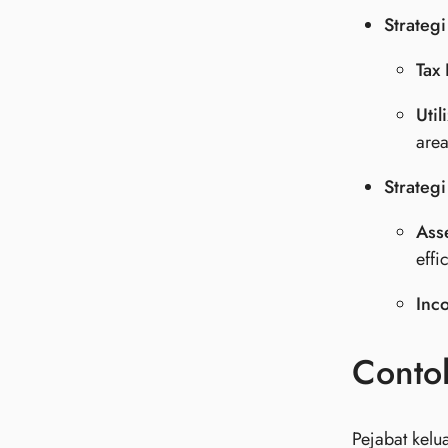
Strateg
Tax
Util
area
Strateg
Ass
effi
Inco
Contoh
Pejabat kelu