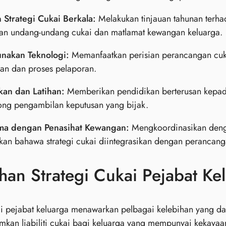
 Strategi Cukai Berkala:
Melakukan tinjauan tahunan terhad
an undang-undang cukai dan matlamat kewangan keluarga.
akan Teknologi:
Memanfaatkan perisian perancangan cu
an dan proses pelaporan.
kan dan Latihan:
Memberikan pendidikan berterusan kepada 
ng pengambilan keputusan yang bijak.
ma dengan Penasihat Kewangan:
Mengkoordinasikan deng
kan bahawa strategi cukai diintegrasikan dengan perancan
han Strategi Cukai Pejabat Ke
kai pejabat keluarga menawarkan pelbagai kelebihan yang 
an liabiliti cukai bagi keluarga yang mempunyai kekayaan