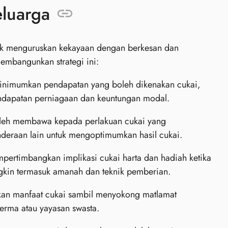
eluarga
ntuk menguruskan kekayaan dengan berkesan dan
embangunkan strategi ini:
eminimumkan pendapatan yang boleh dikenakan cukai,
ndapatan perniagaan dan keuntungan modal.
oleh membawa kepada perlakuan cukai yang
deraan lain untuk mengoptimumkan hasil cukai.
pertimbangkan implikasi cukai harta dan hadiah ketika
gkin termasuk amanah dan teknik pemberian.
an manfaat cukai sambil menyokong matlamat
derma atau yayasan swasta.