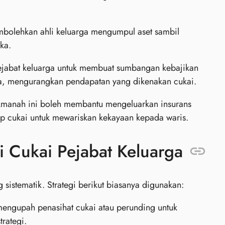
mbolehkan ahli keluarga mengumpul aset sambil
ka.
abat keluarga untuk membuat sumbangan kebajikan
a, mengurangkan pendapatan yang dikenakan cukai.
manah ini boleh membantu mengeluarkan insurans
ap cukai untuk mewariskan kekayaan kepada waris.
i Cukai Pejabat Keluarga
sistematik. Strategi berikut biasanya digunakan:
mengupah penasihat cukai atau perunding untuk
rategi.