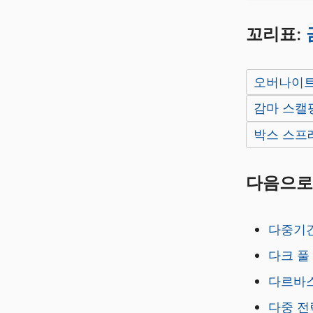
꼬리표:
오버나이트
감마 스캘
박스 스프
다음으로
다중기
다크 풀
다르바스
다중 전