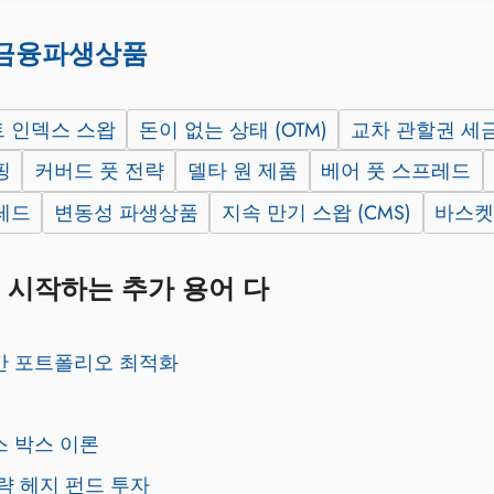
금융파생상품
 인덱스 스왑
돈이 없는 상태 (OTM)
교차 관할권 세
핑
커버드 풋 전략
델타 원 제품
베어 풋 스프레드
레드
변동성 파생상품
지속 만기 스왑 (CMS)
바스켓
 시작하는 추가 용어 다
간 포트폴리오 최적화
 박스 이론
략 헤지 펀드 투자