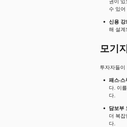
권이 있
수 있어
신용 강
해 설계
모기지
투자자들이 
패스-스
다. 이
다.
담보부 모
더 복잡
다.