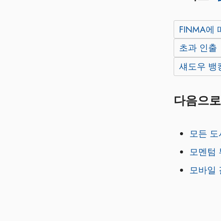
FINMA에
초과 인출
섀도우 뱅
다음으로
모든 도시
모멘텀 
모바일 