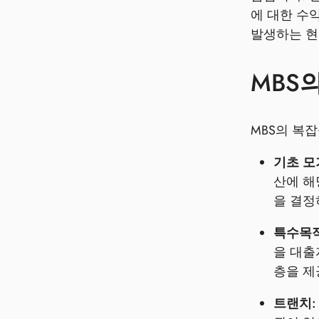
에 대한 수
발생하는 현
MBS
MBS의 복
기초 모
산에 해
을 결정
특수목적법
을 대출
층을 제
트랜치: