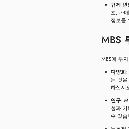
규제 변
조, 판
정보를 
MBS
MBS에 투
다양화:
는 것을
하십시오
연구:
M
성과 기
수 있습