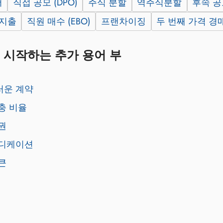
서
직접 공모 (DPO)
주식 분할
역주식분할
후속 공모
 지출
직원 매수 (EBO)
프랜차이징
두 번째 가격 경
 시작하는 추가 용어 부
러운 계약
충 비율
권
신디케이션
큰