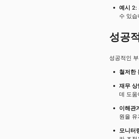
예시 2:
수 있습
성공적
성공적인 부
철저한 
재무 상
데 도움
이해관계
원을 유
모니터링
라 조정