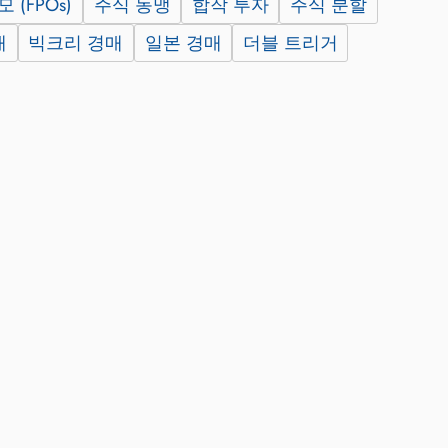
 (FPOs)
주식 동맹
합작 투자
주식 분할
매
빅크리 경매
일본 경매
더블 트리거