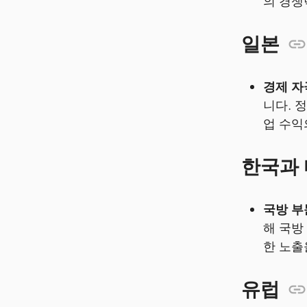
의 경쟁
일본
경제 자
니다. 
업 수익
한국과
국방 부
해 국방
한 노출
유럽