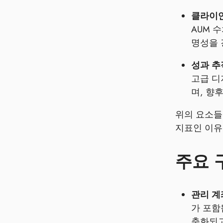
클라이언
AUM 
명성을 
성과 추
고급 디
며, 향
위의 요소들
지표인 이유
주요 
관리 계
가 포함
춤화되고