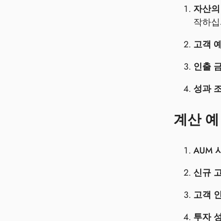
자산의
작하십
고객 예
인출 금
성과 조
계산 예
AUM 
신규 고
고객 인
투자 성