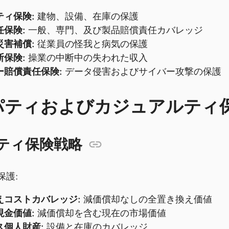
ティ保険:
建物、設備、在庫の保護
任保険:
一般、専門、及び製品賠償責任カバレッジ
災害補償:
従業員の怪我と病気の保護
断保険:
操業の中断中の失われた収入
ー賠償責任保険:
データ侵害およびサイバー攻撃の保護
パティおよびカジュアルティ
ティ保険戦略
保護:
えコストカバレッジ:
減価償却なしの全置き換え価値
現金価値:
減価償却を含む現在の市場価値
ス個人財産:
設備と在庫のカバレッジ