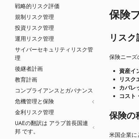
戦略的リスク評価
保険
規制リスク管理
投資リスク管理
リスク
運用リスク管理
サイバーセキュリティリスク管
保険ニーズ
理
後継者計画
資産イ
リスク
教育計画
カバレ
コンプライアンスとガバナンス
コスト
危機管理と保険
金利リスク管理
保険の
UAEの翻訳は アラブ首長国連
邦 です。
米国企業に