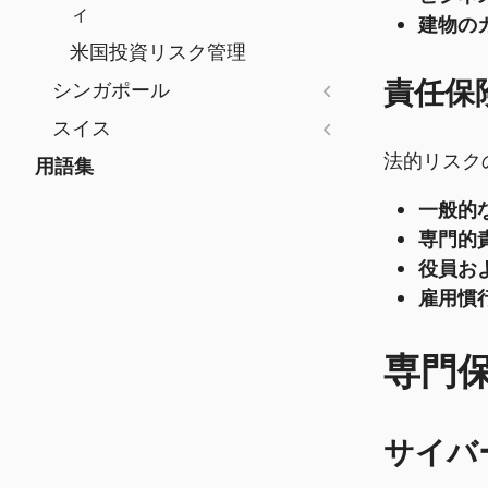
ィ
建物の
米国投資リスク管理
責任保
シンガポール
スイス
法的リスク
用語集
一般的
専門的責
役員およ
雇用慣行責
専門
サイバ