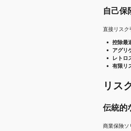
自己保
直接リスク
控除最適
アグリ
レトロ
有限リ
リス
伝統的
商業保険ソ