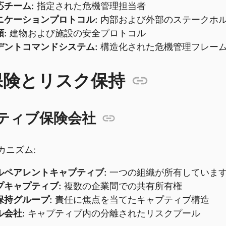
応チーム:
指定された危機管理担当者
ニケーションプロトコル:
内部および外部のステークホ
:
建物および施設の安全プロトコル
デントコマンドシステム:
構造化された危機管理フレー
保険とリスク保持
ティブ保険会社
カニズム:
ルペアレントキャプティブ:
一つの組織が所有していま
プキャプティブ:
複数の企業間での共有所有権
保持グループ:
責任に焦点を当てたキャプティブ構造
ル会社:
キャプティブ内の分離されたリスクプール