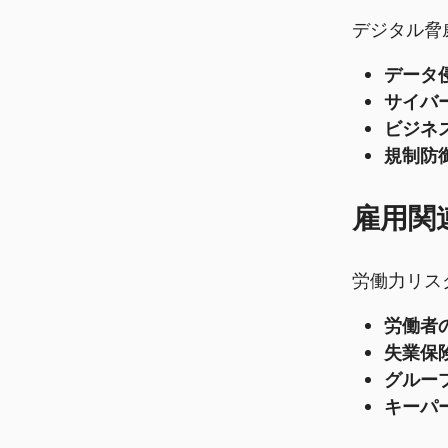
デジタル脅
データ
サイバ
ビジネ
規制防御
雇用関
労働力リス
労働者
失業保険
グルー
キーパ