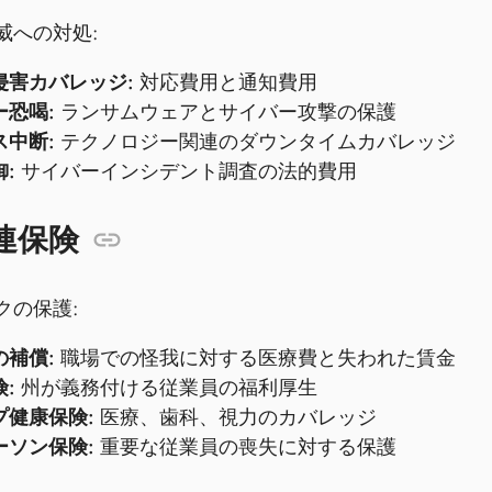
威への対処:
侵害カバレッジ:
対応費用と通知費用
ー恐喝:
ランサムウェアとサイバー攻撃の保護
ス中断:
テクノロジー関連のダウンタイムカバレッジ
:
サイバーインシデント調査の法的費用
連保険
クの保護:
の補償:
職場での怪我に対する医療費と失われた賃金
:
州が義務付ける従業員の福利厚生
プ健康保険:
医療、歯科、視力のカバレッジ
ーソン保険:
重要な従業員の喪失に対する保護