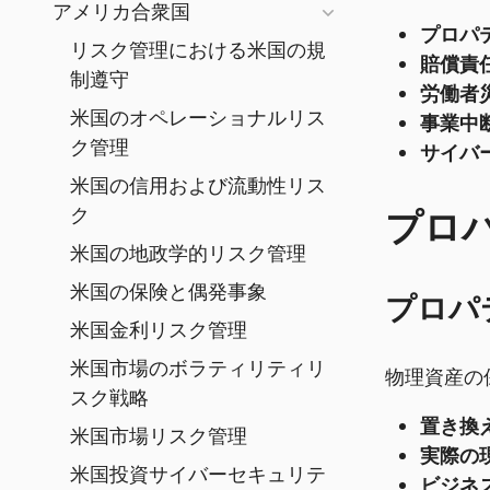
アメリカ合衆国
プロパ
リスク管理における米国の規
賠償責
制遵守
労働者
米国のオペレーショナルリス
事業中
ク管理
サイバ
米国の信用および流動性リス
プロ
ク
米国の地政学的リスク管理
米国の保険と偶発事象
プロパ
米国金利リスク管理
米国市場のボラティリティリ
物理資産の
スク戦略
置き換
米国市場リスク管理
実際の
米国投資サイバーセキュリテ
ビジネ