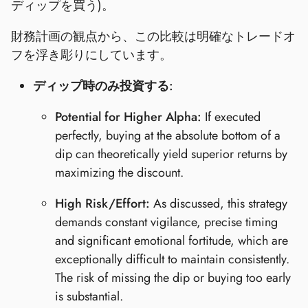
ディップを買う)。
財務計画の観点から、この比較は明確なトレードオ
フを浮き彫りにしています。
ディップ時のみ投資する:
Potential for Higher Alpha:
If executed
perfectly, buying at the absolute bottom of a
dip can theoretically yield superior returns by
maximizing the discount.
High Risk/Effort:
As discussed, this strategy
demands constant vigilance, precise timing
and significant emotional fortitude, which are
exceptionally difficult to maintain consistently.
The risk of missing the dip or buying too early
is substantial.