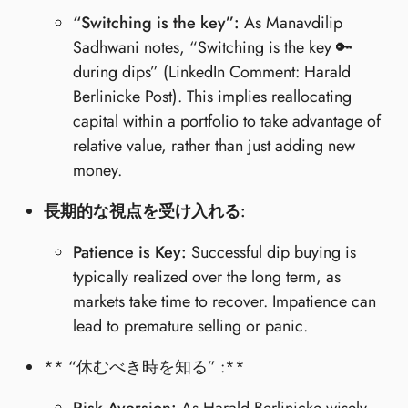
“Switching is the key”:
As Manavdilip
Sadhwani notes, “Switching is the key 🔑
during dips” (LinkedIn Comment: Harald
Berlinicke Post). This implies reallocating
capital within a portfolio to take advantage of
relative value, rather than just adding new
money.
長期的な視点を受け入れる:
Patience is Key:
Successful dip buying is
typically realized over the long term, as
markets take time to recover. Impatience can
lead to premature selling or panic.
** “休むべき時を知る” :**