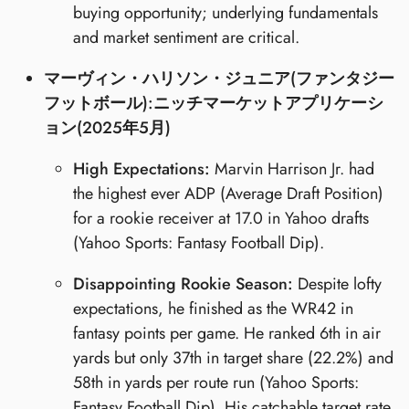
buying opportunity; underlying fundamentals
and market sentiment are critical.
マーヴィン・ハリソン・ジュニア(ファンタジー
フットボール):ニッチマーケットアプリケーシ
ョン(2025年5月)
High Expectations:
Marvin Harrison Jr. had
the highest ever ADP (Average Draft Position)
for a rookie receiver at 17.0 in Yahoo drafts
(Yahoo Sports: Fantasy Football Dip).
Disappointing Rookie Season:
Despite lofty
expectations, he finished as the WR42 in
fantasy points per game. He ranked 6th in air
yards but only 37th in target share (22.2%) and
58th in yards per route run (Yahoo Sports:
Fantasy Football Dip). His catchable target rate