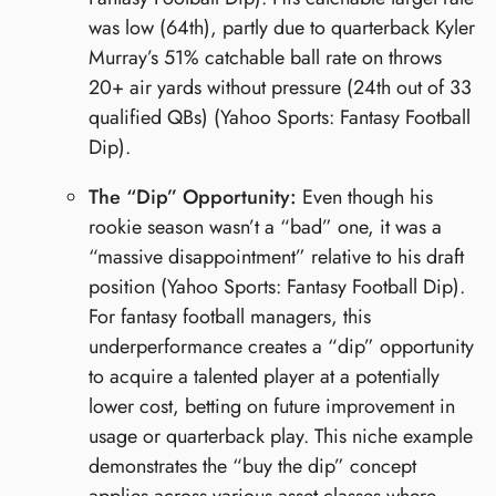
was low (64th), partly due to quarterback Kyler
Murray’s 51% catchable ball rate on throws
20+ air yards without pressure (24th out of 33
qualified QBs) (Yahoo Sports: Fantasy Football
Dip).
The “Dip” Opportunity:
Even though his
rookie season wasn’t a “bad” one, it was a
“massive disappointment” relative to his draft
position (Yahoo Sports: Fantasy Football Dip).
For fantasy football managers, this
underperformance creates a “dip” opportunity
to acquire a talented player at a potentially
lower cost, betting on future improvement in
usage or quarterback play. This niche example
demonstrates the “buy the dip” concept