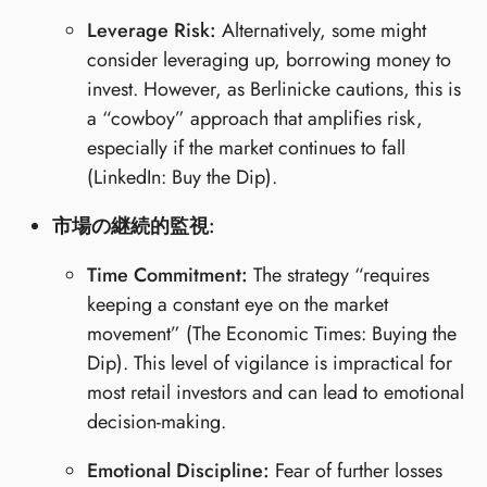
Leverage Risk:
Alternatively, some might
consider leveraging up, borrowing money to
invest. However, as Berlinicke cautions, this is
a “cowboy” approach that amplifies risk,
especially if the market continues to fall
(LinkedIn: Buy the Dip).
市場の継続的監視:
Time Commitment:
The strategy “requires
keeping a constant eye on the market
movement” (The Economic Times: Buying the
Dip). This level of vigilance is impractical for
most retail investors and can lead to emotional
decision-making.
Emotional Discipline:
Fear of further losses