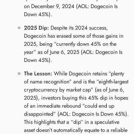
on December 9, 2024 (AOL: Dogecoin Is
Down 45%).
2025 Dip:
Despite its 2024 success,
Dogecoin has erased some of those gains in
2025, being “currently down 45% on the
year” as of June 6, 2025 (AOL: Dogecoin Is
Down 45%).
The Lesson:
While Dogecoin retains “plenty
of name recognition” and is the “eighth-largest
cryptocurrency by market cap” (as of June 6,
2025), investors buying this 45% dip in hopes
of an immediate rebound “could end up
disappointed” (AOL: Dogecoin Is Down 45%).
This highlights that a “dip” in a speculative
asset doesn’t automatically equate to a reliable