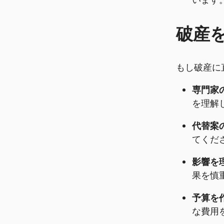
います
破産
もし破産に
専門家
を理解
代替案
てくだ
影響を
果を慎
予算を
な費用