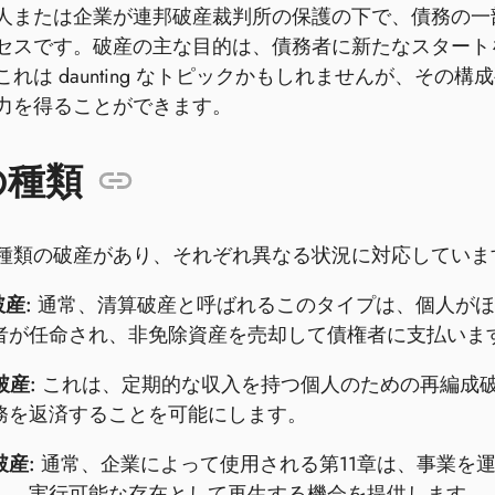
人または企業が連邦破産裁判所の保護の下で、債務の一
セスです。破産の主な目的は、債務者に新たなスタート
これは daunting なトピックかもしれませんが、そ
力を得ることができます。
の種類
種類の破産があり、それぞれ異なる状況に対応していま
破産:
通常、清算破産と呼ばれるこのタイプは、個人がほ
者が任命され、非免除資産を売却して債権者に支払いま
破産:
これは、定期的な収入を持つ個人のための再編成破
務を返済することを可能にします。
破産:
通常、企業によって使用される第11章は、事業を
し、実行可能な存在として再生する機会を提供します。