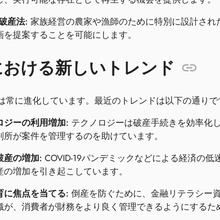
 破産法:
家族経営の農家や漁師のために特別に設計され
画を提案することを可能にします。
における新しいトレンド
は常に進化しています。最近のトレンドは以下の通りで
ロジーの利用増加:
テクノロジーは破産手続きを効率化
判所が案件を管理するのを助けています。
破産の増加:
COVID-19パンデミックなどによる経済
産の増加を引き起こしています。
育に焦点を当てる:
倒産を防ぐために、金融リテラシー
織が、消費者が財務をより良く管理できるようにするた