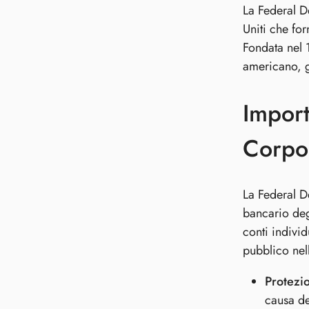
La Federal D
Uniti che for
Fondata nel 
americano, g
Import
Corpor
La Federal De
bancario degl
conti indivi
pubblico nell
Protezi
causa de