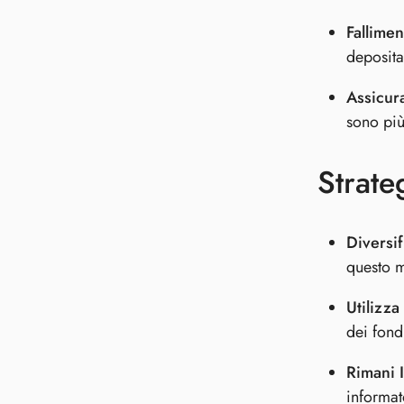
Fallimen
deposita
Assicur
sono più
Strate
Diversif
questo m
Utilizza
dei fondi
Rimani 
informato