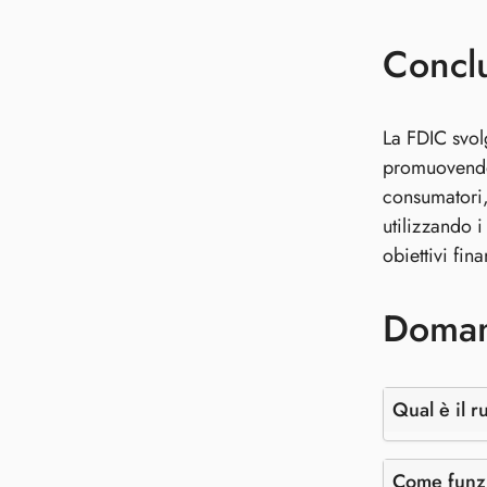
Concl
La FDIC svol
promuovendo 
consumatori,
utilizzando i
obiettivi fina
Doman
Qual è il r
Come funzi