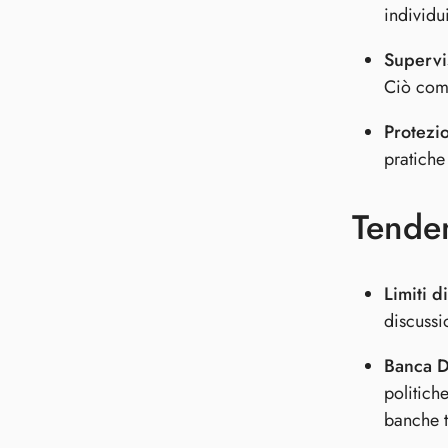
individu
Supervi
Ciò comp
Protezi
pratiche
Tenden
Limiti 
discussi
Banca D
politich
banche t