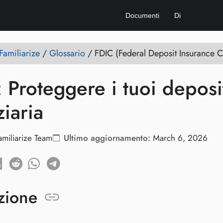
Documenti
Di
amiliarize
/
Glossario
/
FDIC (Federal Deposit Insurance C
 Proteggere i tuoi depositi
ziaria
amiliarize Team
Ultimo aggiornamento:
March 6, 2026
zione