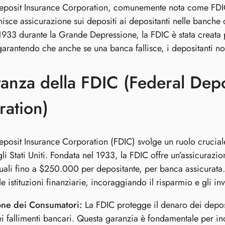
eposit Insurance Corporation, comunemente nota come FDIC,
nisce assicurazione sui depositi ai depositanti nelle banche c
1933 durante la Grande Depressione, la FDIC è stata creata pe
arantendo che anche se una banca fallisce, i depositanti no
anza della FDIC (Federal Depo
ation)
posit Insurance Corporation (FDIC) svolge un ruolo cruciale n
i Stati Uniti. Fondata nel 1933, la FDIC offre un’assicurazi
duali fino a $250.000 per depositante, per banca assicurata
e istituzioni finanziarie, incoraggiando il risparmio e gli inv
one dei Consumatori:
La FDIC protegge il denaro dei deposi
i fallimenti bancari. Questa garanzia è fondamentale per in