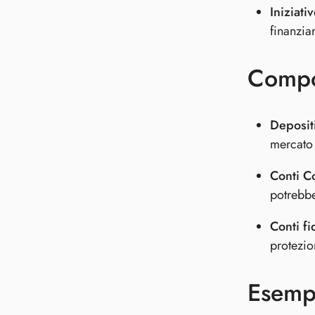
Iniziati
finanzia
Compon
Depositi
mercato 
Conti Co
potrebbe
Conti fi
protezio
Esemp