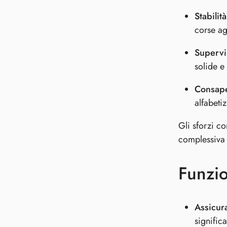
Stabilit
corse ag
Supervi
solide e 
Consape
alfabeti
Gli sforzi c
complessiva 
Funzio
Assicur
signific