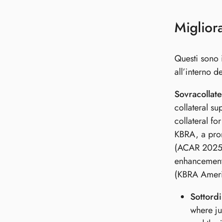
Miglior
Questi sono i
all’interno d
Sovracollat
collateral su
collateral f
KBRA, a prom
(ACAR 2025-3)
enhancement 
(KBRA America
Sottord
where ju