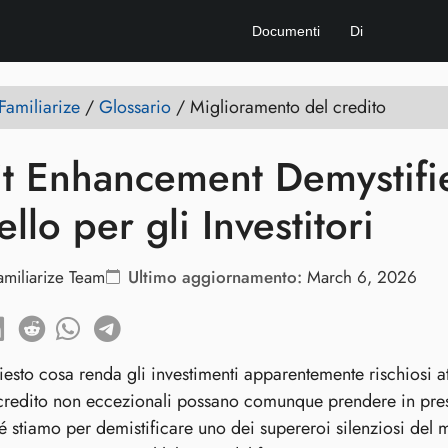
Documenti
Di
amiliarize
/
Glossario
/
Miglioramento del credito
t Enhancement Demystified
ello per gli Investitori
amiliarize Team
Ultimo aggiornamento:
March 6, 2026
hiesto cosa renda gli investimenti apparentemente rischiosi a
credito non eccezionali possano comunque prendere in prest
é stiamo per demistificare uno dei supereroi silenziosi del 