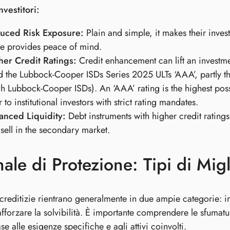
nvestitori:
uced Risk Exposure:
Plain and simple, it makes their invest
e provides peace of mind.
her Credit Ratings:
Credit enhancement can lift an investment
d the Lubbock-Cooper ISDs Series 2025 ULTs ‘AAA’, partly 
ch Lubbock-Cooper ISDs). An ‘AAA’ rating is the highest possi
 to institutional investors with strict rating mandates.
anced Liquidity:
Debt instruments with higher credit rating
sell in the secondary market.
nale di Protezione: Tipi di Mi
 creditizie rientrano generalmente in due ampie categorie: 
rafforzare la solvibilità. È importante comprendere le sfumatur
se alle esigenze specifiche e agli attivi coinvolti.