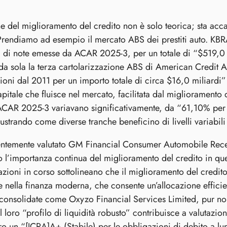
ne del miglioramento del credito non è solo teorica; sta a
 Prendiamo ad esempio il mercato ABS dei prestiti auto. KBR
i di note emesse da ACAR 2025-3, per un totale di “$519,0
da sola la terza cartolarizzazione ABS di American Credi
zioni dal 2011 per un importo totale di circa $16,0 miliardi”
itale che fluisce nel mercato, facilitata dal miglioramento d
ACAR 2025-3 variavano significativamente, da “61,10% per l
llustrando come diverse tranche beneficino di livelli variabi
entemente valutato GM Financial Consumer Automobile Receiva
 l’importanza continua del miglioramento del credito in ques
azioni in corso sottolineano che il miglioramento del credi
nella finanza moderna, che consente un’allocazione efficient
consolidate come Oxyzo Financial Services Limited, pur non
il loro “profilo di liquidità robusto” contribuisce a valutaz
ro un “[ICRA]A+ (Stabile) per le obbligazioni di debito a l