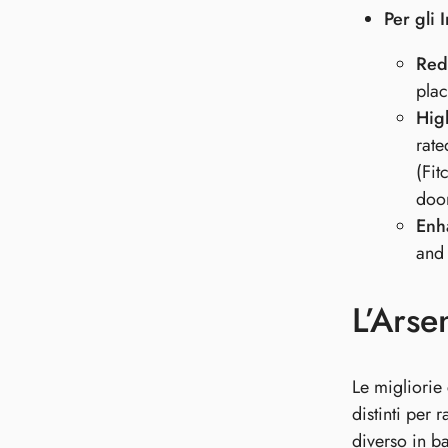
Per gli I
Red
plac
Hig
rate
(Fit
door
Enh
and 
L’Arse
Le migliorie
distinti per 
diverso in ba