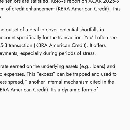
 the seniors are satisfied. KBRA’s report on ACAR 2025-3
 form of credit enhancement (KBRA American Credit). This
s.
e outset of a deal to cover potential shortfalls in
count specifically for the transaction. You’ll often see
5-3 transaction (KBRA American Credit). It offers
yments, especially during periods of stress.
 rate earned on the underlying assets (e.g., loans) and
and expenses. This “excess” can be trapped and used to
cess spread,” another internal mechanism cited in the
KBRA American Credit). It’s a dynamic form of