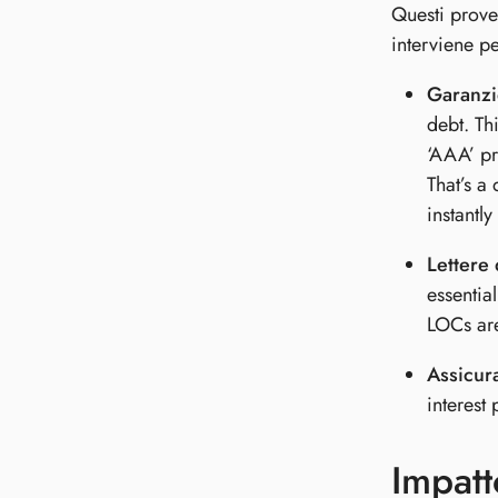
Questi prove
interviene pe
Garanzi
debt. Th
‘AAA’ pr
That’s a
instantly
Lettere
essentia
LOCs are
Assicur
interest
Impatt