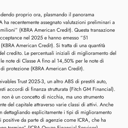
ccadendo proprio ora, plasmando il panorama
A ha recentemente assegnato valutazioni preliminari a
 milioni” (KBRA American Credit). Questa transazione
t Acceptance nel 2025 e hanno emesso “51
 (KBRA American Credit). Si tratta di una quantità
el credito. Le percentuali iniziali di miglioramento del
e note di Classe A fino al 14,50% per le note di
li di protezione (KBRA American Credit).
bles Trust 2025-3, un altro ABS di prestiti auto,
ti accordi di finanza strutturata (Fitch GM Financial).
to non è un concetto di nicchia, ma uno strumento
e del capitale attraverso varie classi di attivi. Anche
 dettagliando esplicitamente i tipi di miglioramento
ioni positive da parte di agenzie come ICRA, che ha
ungo termine” (ICRA Oxyzo Financial Services),