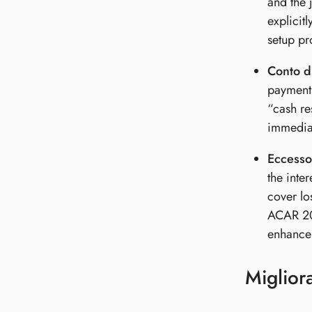
and the 
explicit
setup pr
Conto di
payments
“cash re
immediat
Eccesso
the inte
cover lo
ACAR 202
enhancem
Miglior