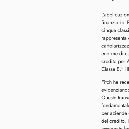
L’applicazio
finanziario.
cinque class
rappresenta 
cartolarizza
enorme di cap
credito per 
Classe E,” i
Fitch ha rec
evidenziando
Queste trans
fondamentale 
per aziende 
del credito, 
assegnato lo