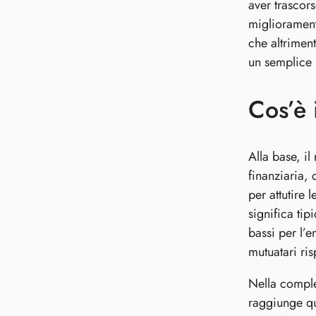
aver trascor
migliorament
che altrimen
un semplice 
Cos’è 
Alla base, i
finanziaria, 
per attutire 
significa tip
bassi per l’e
mutuatari ri
Nella comple
raggiunge qu