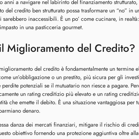
so anni a navigare nel labirinto del finanziamento strutturat
o del credito ben strutturato possa trasformare un “no” in u
ti sarebbero inaccessibili. È un po’ come cucinare, in realt
impasto in una pasticceria gourmet.
il Miglioramento del Credito?
l miglioramento del credito è fondamentalmente un termine e
come un’obbligazione o un prestito, più sicura per gli invest
le perdite potenziali se il mutuatario non riesce a pagare. 
icamente un rating creditizio più elevato e un rating creditizio
ntità che emette il debito. È una situazione vantaggiosa per t
sparmiano denaro.
ssa danza dei mercati finanziari, mitigare il rischio di cred
esto obiettivo fornendo una protezione aggiuntiva oltre all