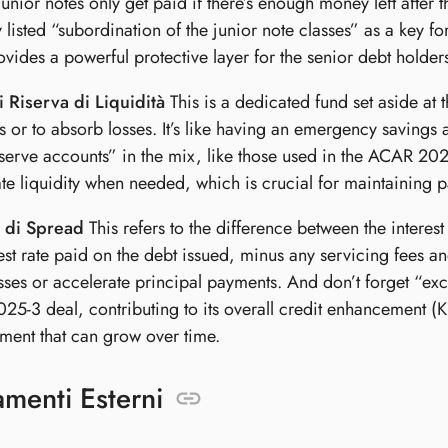
junior notes only get paid if there’s enough money left after
ly listed “subordination of the junior note classes” as a key
ovides a powerful protective layer for the senior debt holder
 Riserva di Liquidità
This is a dedicated fund set aside at th
 or to absorb losses. It’s like having an emergency savings ac
serve accounts” in the mix, like those used in the ACAR 202
e liquidity when needed, which is crucial for maintaining pa
 di Spread
This refers to the difference between the interest
rest rate paid on the debt issued, minus any servicing fees 
sses or accelerate principal payments. And don’t forget “ex
5-3 deal, contributing to its overall credit enhancement (
ent that can grow over time.
amenti Esterni