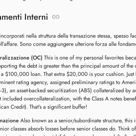
amenti Interni
ncorporati nella struttura della transazione stessa, spesso fac
ell’affare. Sono come aggiungere ulteriore forza alle fondame
eralizzazione (OC)
This is one of my personal favorites becaus
pporting the debt is greater than the principal amount of the 
or a $100,000 loan. That extra $20,000 is your cushion. Just 
inent rating agency, assigned preliminary ratings to Amer
, an asset-backed securitization (ABS) collateralized by auto
included overcollateralization, with the Class A notes ben
n Credit). That’s a significant buffer!
inazione
Also known as a senior/subordinate structure, this in
nior classes absorb losses before senior classes do. Think of 