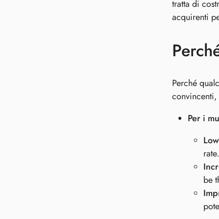
tratta di cos
acquirenti pe
Perché
Perché qualc
convincenti,
Per i mu
Low
rate
Inc
be t
Impr
pote