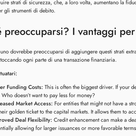
truire strati di sicurezza, che, a loro volta, aumentano la fid
r gli strumenti di debito.
 preoccuparsi? I vantaggi per t
uno dovrebbe preoccuparsi di aggiungere questi strati extra
 toccando ogni parte di una transazione finanziaria.
tuatari:
er Funding Costs:
This is often the biggest driver. If your d
. Who doesn’t want to pay less for money?
reased Market Access:
For entities that might not have a st
heir golden ticket to the capital markets. It allows them to a
oved Deal Flexibility:
Credit enhancement can make a deal 
ntially allowing for larger issuances or more favorable terms