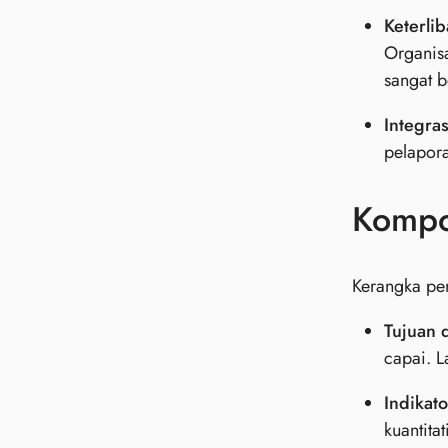
Keterli
Organis
sangat b
Integras
pelapora
Kompo
Kerangka pe
Tujuan 
capai. L
Indikato
kuantita