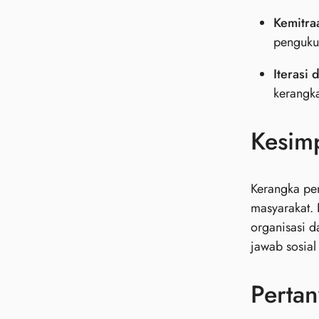
Kemitra
penguku
Iterasi 
kerangk
Kesim
Kerangka pe
masyarakat. 
organisasi 
jawab sosial
Pertan