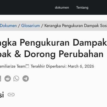
dokumen
Tentang
e Dokumen
/
Glosarium
/
Kerangka Pengukuran Dampak Sosi
ngka Pengukuran Dampak S
ak & Dorong Perubahan
amiliarize Team
Terakhir Diperbarui:
March 6, 2026
si