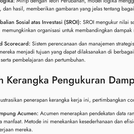
ogika:
Mirip dengan Teori Perubahan, model logika mengga
, dan hasil, memberikan gambaran yang jelas tentang bagaim
lian Sosial atas Investasi (SROI):
SROI mengukur nilai sos
, memungkinkan organisasi untuk membandingkan dampak so
d Scorecard:
Sistem perencanaan dan manajemen strategis
 mereka menjadi tujuan yang dapat dilaksanakan di berbaga
, serta pembelajaran dan pertumbuhan.
h Kerangka Pengukuran Dampa
ustrasikan penerapan kerangka kerja ini, pertimbangkan con
ampung Acumen:
Acumen menerapkan pendekatan data ram
a manfaat. Metode ini menekankan kesederhanaan dan efis
erjaan mereka.