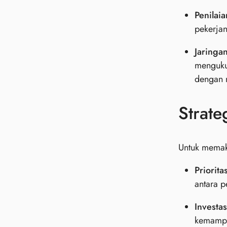
Penilai
pekerjan
Jaringa
menguku
dengan n
Strate
Untuk memaks
Priorita
antara 
Investa
kemampu