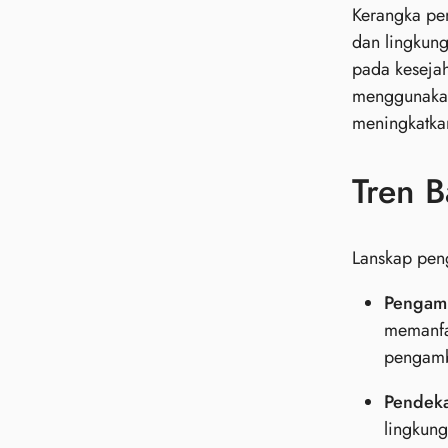
Kerangka pen
dan lingkung
pada keseja
menggunakan
meningkatkan
Tren 
Lanskap peng
Pengamb
memanfaa
pengambi
Pendeka
lingkung