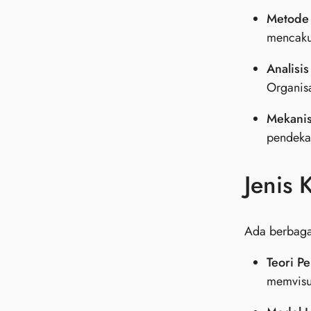
Metode
mencakup
Analisi
Organis
Mekanis
pendeka
Jenis
Ada berbagai
Teori P
memvisu