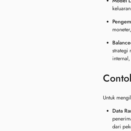
Model L
keluaran
Pengemba
moneter
Balance
strategi
internal
Conto
Untuk mengil
Data R
penerim
dari pek