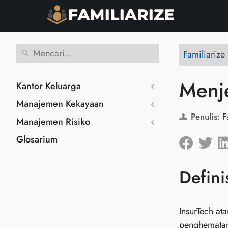
Familiariz
Menje
Kantor Keluarga
Manajemen Kekayaan
Penulis:
F
Manajemen Risiko
Glosarium
Defini
InsurTech a
penghematan 