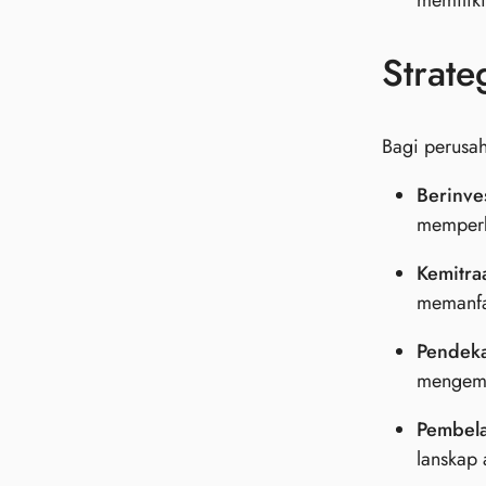
memiliki
Strate
Bagi perusah
Berinve
memperb
Kemitra
memanfaa
Pendeka
mengemb
Pembela
lanskap 