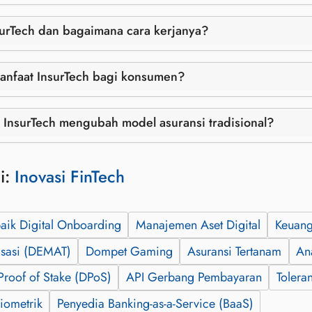
surTech dan bagaimana cara kerjanya?
anfaat InsurTech bagi konsumen?
InsurTech mengubah model asuransi tradisional?
i:
Inovasi FinTech
baik Digital Onboarding
Manajemen Aset Digital
Keuang
isasi (DEMAT)
Dompet Gaming
Asuransi Tertanam
Ana
Proof of Stake (DPoS)
API Gerbang Pembayaran
Tolera
Biometrik
Penyedia Banking-as-a-Service (BaaS)