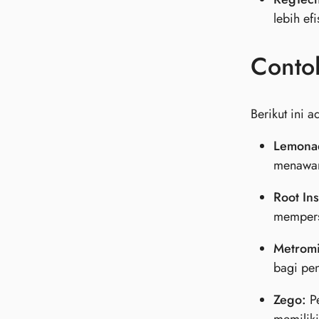
lebih ef
Conto
Berikut ini 
Lemona
menawar
Root In
memperso
Metromi
bagi pe
Zego:
Pe