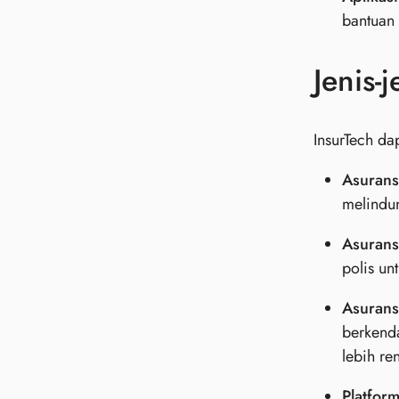
bantuan 
Jenis-
InsurTech da
Asuransi
melindun
Asurans
polis un
Asurans
berkend
lebih re
Platfor