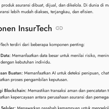
 produk asuransi dibuat, dijual, dan dikelola. Di dunia di ma
ansi lebih mudah diakses, terjangkau, dan efisien.
nen InsurTech
rTech terdiri dari beberapa komponen penting:
 Data:
Memanfaatkan data besar untuk menilai risiko, meni
 dengan kebutuhan individu.
san Buatan:
Memanfaatkan AI untuk deteksi penipuan, chatbo
atkan proses pengambilan keputusan.
gi Blockchain:
Memastikan transaksi aman dan pencatatan 
atkan kepercayaan antara perusahaan asuransi dan pemegan
 Seluler:
Menawarkan nasabah kemampuan untuk mengelola 