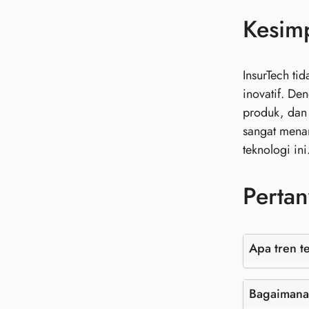
Kesim
InsurTech ti
inovatif. De
produk, dan
sangat menar
teknologi ini
Pertan
Apa tren t
Bagaimana