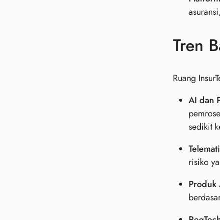
asurans
Tren B
Ruang Insur
AI dan 
pemrose
sedikit 
Telemati
risiko y
Produk 
berdasar
RegTech