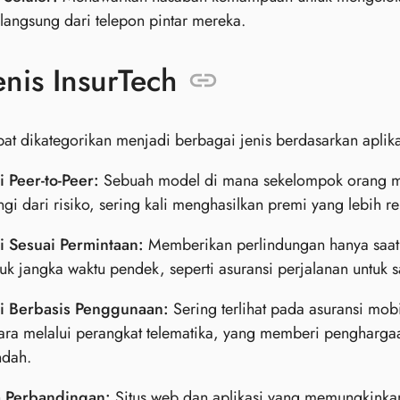
langsung dari telepon pintar mereka.
jenis InsurTech
pat dikategorikan menjadi berbagai jenis berdasarkan aplik
 Peer-to-Peer:
Sebuah model di mana sekelompok orang m
gi dari risiko, sering kali menghasilkan premi yang lebih r
i Sesuai Permintaan:
Memberikan perlindungan hanya saa
tuk jangka waktu pendek, seperti asuransi perjalanan untuk s
i Berbasis Penggunaan:
Sering terlihat pada asuransi mobi
ara melalui perangkat telematika, yang memberi penghar
ndah.
m Perbandingan:
Situs web dan aplikasi yang memungkink