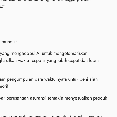
at.
g muncul:
 yang mengadopsi AI untuk mengotomatiskan
asilkan waktu respons yang lebih cepat dan lebih
lam pengumpulan data waktu nyata untuk penilaian
otif.
ya; perusahaan asuransi semakin menyesuaikan produk
antu perusahaan asuransi mematuhi regulasi secara