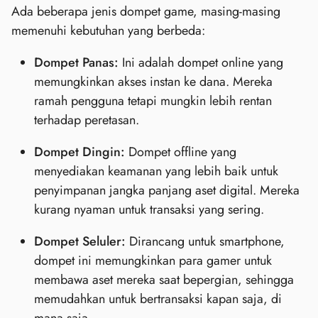
Ada beberapa jenis dompet game, masing-masing
memenuhi kebutuhan yang berbeda:
Dompet Panas:
Ini adalah dompet online yang
memungkinkan akses instan ke dana. Mereka
ramah pengguna tetapi mungkin lebih rentan
terhadap peretasan.
Dompet Dingin:
Dompet offline yang
menyediakan keamanan yang lebih baik untuk
penyimpanan jangka panjang aset digital. Mereka
kurang nyaman untuk transaksi yang sering.
Dompet Seluler:
Dirancang untuk smartphone,
dompet ini memungkinkan para gamer untuk
membawa aset mereka saat bepergian, sehingga
memudahkan untuk bertransaksi kapan saja, di