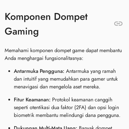
Komponen Dompet
Gaming
Memahami komponen dompet game dapat membantu
Anda menghargai fungsionalitasnya:
Antarmuka Pengguna:
Antarmuka yang ramah
dan intuitif yang memudahkan para gamer untuk
menavigasi dan mengelola aset mereka.
Fitur Keamanan:
Protokol keamanan canggih
seperti otentikasi dua faktor (2FA) dan opsi login
biometrik membantu melindungi dana pengguna.
Dukungan Multi-Mata Uang:
Banyak dompet