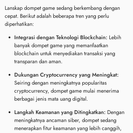
Lanskap dompet game sedang berkembang dengan
cepat. Berikut adalah beberapa tren yang perlu
diperhatikan:
Integrasi dengan Teknologi Blockchain:
Lebih
banyak dompet game yang memanfaatkan
blockchain untuk menyediakan transaksi yang
transparan dan aman.
Dukungan Cryptocurrency yang Meningkat:
Seiring dengan meningkatnya popularitas
cryptocurrency, dompet game mulai menerima
berbagai jenis mata uang digital.
Langkah Keamanan yang Ditingkatkan:
Dengan
meningkatnya ancaman siber, dompet sedang
menerapkan fitur keamanan yang lebih canggih,