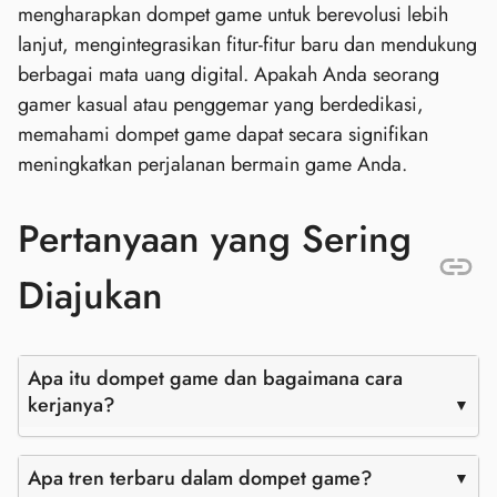
mengharapkan dompet game untuk berevolusi lebih
lanjut, mengintegrasikan fitur-fitur baru dan mendukung
berbagai mata uang digital. Apakah Anda seorang
gamer kasual atau penggemar yang berdedikasi,
memahami dompet game dapat secara signifikan
meningkatkan perjalanan bermain game Anda.
Pertanyaan yang Sering
Diajukan
Apa itu dompet game dan bagaimana cara
kerjanya?
Apa tren terbaru dalam dompet game?