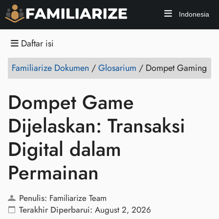
Indonesia
Daftar isi
Familiarize Dokumen
/
Glosarium
/
Dompet Gaming
Dompet Game
Dijelaskan: Transaksi
Digital dalam
Permainan
Penulis:
Familiarize Team
Terakhir Diperbarui:
August 2, 2026