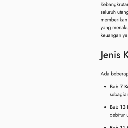
Kebangkruta
seluruh utan
memberikan a
yang menaku
keuangan yan
Jenis 
Ada beberapa
Bab 7 K
sebagian
Bab 13 
debitur 
Bab 11 