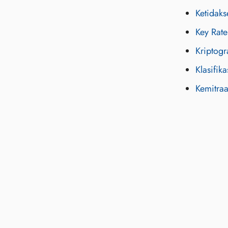
Ketidaks
Key Rate
Kriptogr
Klasifik
Kemitra