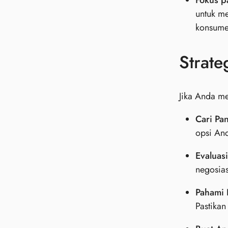
Fokus p
untuk m
konsume
Strate
Jika Anda me
Cari Pa
opsi An
Evaluasi
negosias
Pahami 
Pastikan