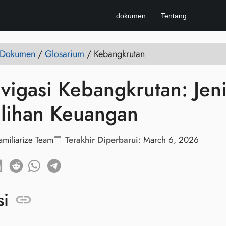
dokumen
Tentang
e Dokumen
/
Glosarium
/
Kebangkrutan
igasi Kebangkrutan: Jenis
lihan Keuangan
amiliarize Team
Terakhir Diperbarui:
March 6, 2026
si