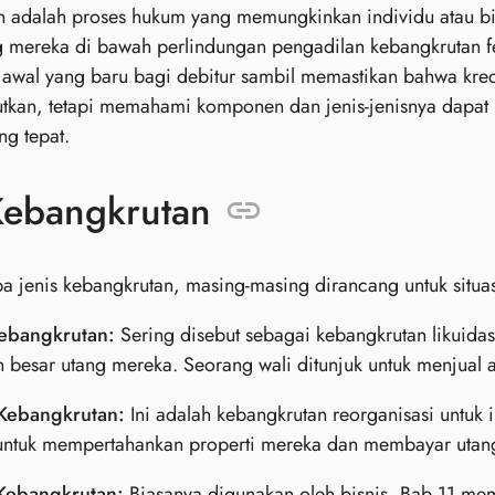
n adalah proses hukum yang memungkinkan individu atau b
g mereka di bawah perlindungan pengadilan kebangkrutan fe
wal yang baru bagi debitur sambil memastikan bahwa kredit
tkan, tetapi memahami komponen dan jenis-jenisnya dapa
g tepat.
Kebangkrutan
 jenis kebangkrutan, masing-masing dirancang untuk situa
ebangkrutan:
Sering disebut sebagai kebangkrutan likuida
 besar utang mereka. Seorang wali ditunjuk untuk menjual a
Kebangkrutan:
Ini adalah kebangkrutan reorganisasi untuk
untuk mempertahankan properti mereka dan membayar utang 
Kebangkrutan:
Biasanya digunakan oleh bisnis, Bab 11 mem