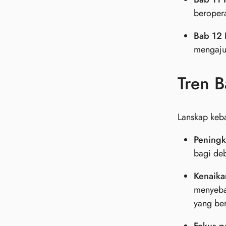
beropera
Bab 12 
mengaju
Tren 
Lanskap keba
Peningk
bagi deb
Kenaika
menyeba
yang be