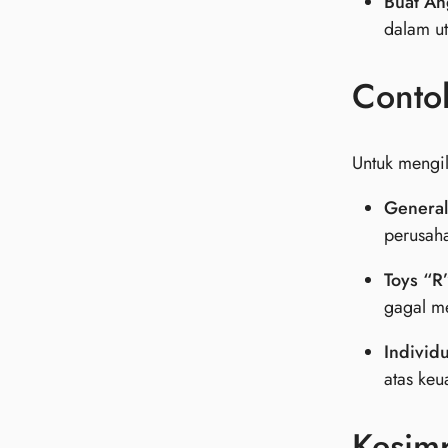
Buat An
dalam ut
Conto
Untuk mengil
General
perusaha
Toys “R
gagal me
Individu
atas keu
Kesim