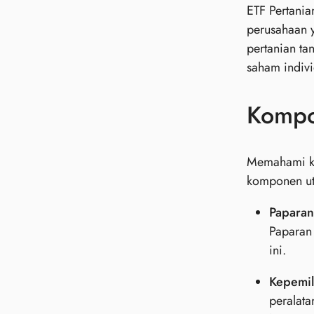
ETF Pertania
perusahaan y
pertanian ta
saham indivi
Kompo
Memahami kom
komponen u
Paparan
Paparan
ini.
Kepemil
peralat