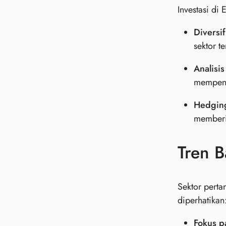
Investasi di
Diversif
sektor te
Analisis
mempeng
Hedgin
memberik
Tren B
Sektor perta
diperhatikan
Fokus p