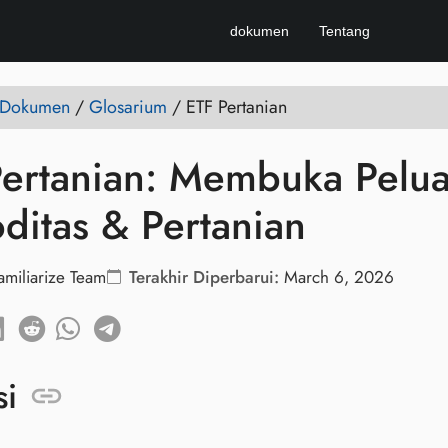
dokumen
Tentang
e Dokumen
/
Glosarium
/
ETF Pertanian
ertanian: Membuka Peluan
itas & Pertanian
amiliarize Team
Terakhir Diperbarui:
March 6, 2026
si