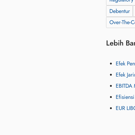
Debentur
Over-The-C
Lebih Ba
Efek Pen
Efek Ja
EBITDA 
Efisiens
EUR LIB