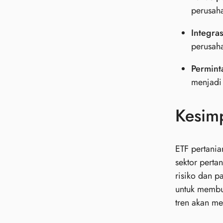
perusaha
Integras
perusaha
Permint
menjadi 
Kesim
ETF pertania
sektor perta
risiko dan p
untuk membua
tren akan m