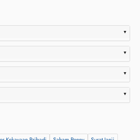
er Kekayaan Pribadi
Saham Penny
Surat Janji