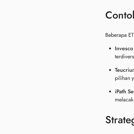
Conto
Beberapa ETF
Invesco
terdiver
Teucriu
pilihan 
iPath S
melacak 
Strate