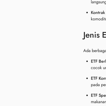
langsung
Kontrak
komodita
Jenis 
Ada berbagai
ETF Ber
cocok un
ETF Kom
pada per
ETF Spes
makanan.