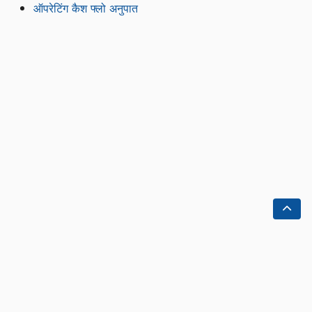
ऑपरेटिंग कैश फ्लो अनुपात
घर
डॉक्स
के बारे में