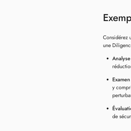
Exempl
Considérez un
une Diligen
Analyse
réductio
Examen 
y compris
perturba
Évaluati
de sécur