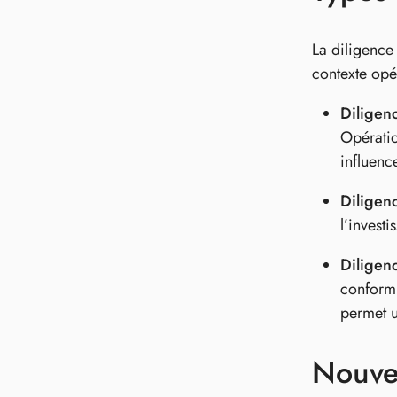
La diligence
contexte opé
Diligen
Opératio
influenc
Diligen
l’invest
Diligen
conformi
permet u
Nouvel