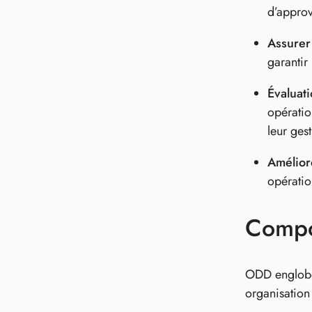
d’approv
Assurer
garantir
Évaluati
opératio
leur gest
Améliore
opératio
Compos
ODD englobe 
organisation 