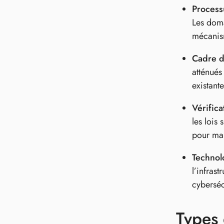
Process
Les doma
mécanism
Cadre d
atténués
existante
Vérifica
les lois 
pour mai
Technolo
l’infras
cyberséc
Types 