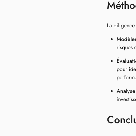
Méthod
La diligence
Modèles
risques 
Évaluat
pour ide
performa
Analyse
investis
Concl