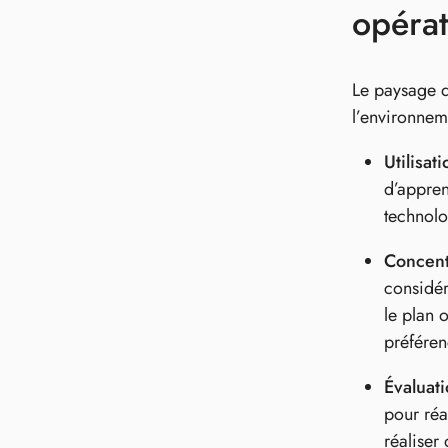
opérat
Le paysage d
l’environnem
Utilisat
d’appren
technolo
Concent
considér
le plan 
préféren
Évaluati
pour réa
réaliser 