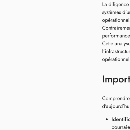
La diligence
systèmes d’un
opérationnels
Contrairement
performance 
Cette analys
l’infrastruct
opérationnell
Import
Comprendre l
d’aujourd’hu
Identifi
pourraie